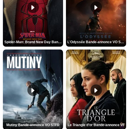
Spider-Man: Brand New Day Bande-annonce VO STFR
L'Odyssée Bande-annonce VO STFR
Mutiny Bande-annonce VO STFR
Le Triangle d'or Bande-annonce VF