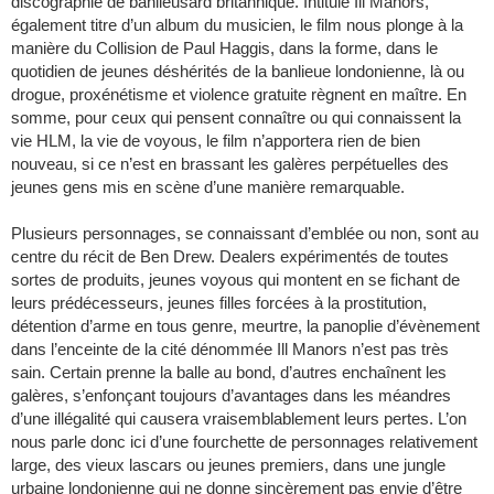
discographie de banlieusard britannique. Intitulé Ill Manors,
également titre d’un album du musicien, le film nous plonge à la
manière du Collision de Paul Haggis, dans la forme, dans le
quotidien de jeunes déshérités de la banlieue londonienne, là ou
drogue, proxénétisme et violence gratuite règnent en maître. En
somme, pour ceux qui pensent connaître ou qui connaissent la
vie HLM, la vie de voyous, le film n’apportera rien de bien
nouveau, si ce n’est en brassant les galères perpétuelles des
jeunes gens mis en scène d’une manière remarquable.
Plusieurs personnages, se connaissant d’emblée ou non, sont au
centre du récit de Ben Drew. Dealers expérimentés de toutes
sortes de produits, jeunes voyous qui montent en se fichant de
leurs prédécesseurs, jeunes filles forcées à la prostitution,
détention d’arme en tous genre, meurtre, la panoplie d’évènement
dans l’enceinte de la cité dénommée Ill Manors n’est pas très
sain. Certain prenne la balle au bond, d’autres enchaînent les
galères, s’enfonçant toujours d’avantages dans les méandres
d’une illégalité qui causera vraisemblablement leurs pertes. L’on
nous parle donc ici d’une fourchette de personnages relativement
large, des vieux lascars ou jeunes premiers, dans une jungle
urbaine londonienne qui ne donne sincèrement pas envie d’être