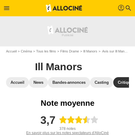
profil
menu
search
Accueil
Cinéma
Tous les films
Films Drame
Ill Manors
Avis sur Ill Manors
Ill Manors
Accueil
News
Bandes-annonces
Casting
Critiques
Note moyenne
3,7
378 notes
En savoir plus sur les notes spectateurs d'AlloCiné