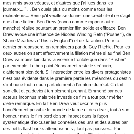
mes amis avos vécues, et d'autres que j'ai lues dans les
journaux,..." ... Ben ouais plus ou moins comme tous les
réalisateurs... Bein qu'il veuille se donner une crédibilité il ne s'agit
que d'une fiction. Ben Drew (connu comme rappeur outre-
manche) réalise pourtant un premier film solide et efficace. Ben
Drew avoue une influence de Nicolas Winding Refn ("Pusher"), de
Shane Meadows ("This is England") et de Tarantino. Pour ce
dernier on repassera, on remplacera par du Guy Ritchie. Pour les
deux autres on sent effectivement la filiation même si au final Ben
Drew va moins loin dans la violence frontale que dans "Pusher"
par exemple. Le bon point étonnament reste le scénario,
diablement bien écrit. Si l'interaction entre les divers protagonistes
n'est pas évidente dans le première partie les méandres du destin
s'imbrique tout à coup parfaitement à l'écriture du récit. Ca fait
son effet et ça devient terriblement prenant. Emmené par des
acteurs inconnus mais très investis ce film a tout pour mériter
d'être remarqué. En fait Ben Drew veut décrire le plus
honnêtement possible le monde de la rue et des deals, tout à son
honneur mais le film perd de son impact dans la façon
systématique d'excuser les conneries des uns et des autres par
des petits flashbacks attendrissants ; faut pas pousser... Par