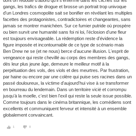
dont on redoute d'abord qu'il s'enferme dans les clichés sur les
gangs, les trafics de drogue et brosse un portrait trop univoque
d'un Londres cosmopolite sait se bonifier en révélant les multiples
facettes des protagonistes, contradictoires et changeantes, sans
jamais se montrer manichéen. Sur ce fumier putride où prospère
ou bien survit une humanité sans foi ni loi, l'éclosion d'une fleur
est toujours envisageable. La rédemption reste d'évidence la
figure imposée et incontournable de ce type de scénario mais
Ben Drew ne se (et ne nous) berce d'aucune illusion. L'esprit de
vengeance qui reste chevillé au corps des membres des gangs,
dès leur plus jeune âge, demeure le meilleur motif à la
perpétuation des vols, des viols et des meurtres. Par frustration,
par haine ou encore par une colère qui puise ses racines dans un
passé douloureux, la victime d'aujourd'hui vise à se transformer
en bourreau du lendemain. Dans un territoire vicié et corrompu
jusqu'à la moelle, c'est bien l'exil qui reste la seule issue possible.
Comme toujours dans le cinéma britannique, les comédiens sont
excellents et communiquent ferveur et intensité à un ensemble
globalement convaincant.
1
0