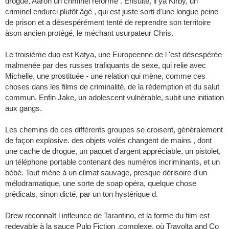
drogue, Aaron un criminel réformé . Ensuite, il ya Kirby, un
criminel endurci plutôt âgé , qui est juste sorti d'une longue peine
de prison et a désespérément tenté de reprendre son territoire
àson ancien protégé, le méchant usurpateur Chris.
Le troisième duo est Katya, une Europeenne de l 'est désespérée
malmenée par des russes trafiquants de sexe, qui relie avec
Michelle, une prostituée - une relation qui mène, comme ces
choses dans les films de criminalité, de la rédemption et du salut
commun. Enfin Jake, un adolescent vulnérable, subit une initiation
aux gangs.
Les chemins de ces différents groupes se croisent, généralement
de façon explosive. des objets volés changent de mains , dont
une cache de drogue, un paquet d'argent appréciable, un pistolet,
un téléphone portable contenant des numéros incriminants, et un
bébé. Tout mène à un climat sauvage, presque dérisoire d'un
mélodramatique, une sorte de soap opéra, quelque chose
prédicats, sinon dicté, par un ton hystérique d.
Drew reconnaît l infleunce de Tarantino, et la forme du film est
redevable à la sauce Pulp Fiction ,complexe, où Travolta and Co