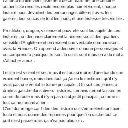
La force du film vient justement de ce réalisme, une certaine
authenticité rend les récits encore plus noir et violent, chaque
histoire nous dévoilent des personnages différent avec leur
galères, leur soucis de tout les jours, et une tristesse très visible .
Prostitution, drogue, violence et pauvreté sont les sujets de ces
histoires, on dénonce clairement la misere social des quartiers
sensible d’Angleterre et on ressent une véritable comparaison
avec la France . On apprend a découvrir chaque personnages et
on comprendra pourquoi ils sont là ou ils sont mais on a du mal a
s'attacher a eux .
Le film est violent et sec mais il est aussi munie d'une bande son
vraiment bonne, mais dans tout ça j'ai eu le sentiment qu'il n'y
avait pas une véritable trame principale . On suit ces jeunes a
droite a gauche dans divers histoires, certains seront laissés en
cours de route mais il n'y a pas un objectif principal , comme si
tout ça ne menait a rien .
C'est dommage car l'idée des histoire qui s’emmêlent sont bien
foutu et nous donne des réponses pour que l'on sache tout ce
qu'il s'est passé mais ça n'ira pas plus loin .