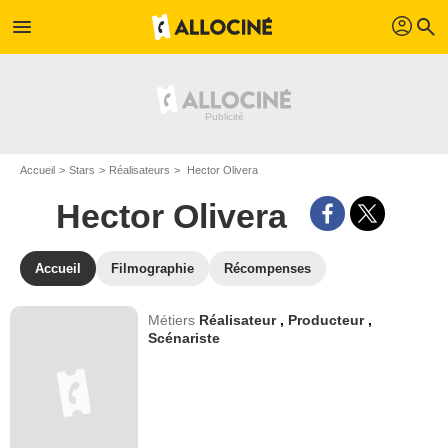
profil
menu
search
Accueil
Stars
Réalisateurs
Hector Olivera
Hector Olivera
Accueil
Filmographie
Récompenses
Métiers
Réalisateur
,
Producteur
,
Scénariste