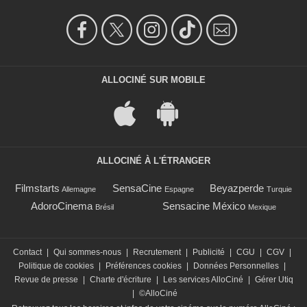
ALLOCINÉ SUR MOBILE
ALLOCINÉ À L'ÉTRANGER
Filmstarts
SensaCine
Beyazperde
Allemagne
Espagne
Turquie
AdoroCinema
Sensacine México
Brésil
Mexique
Contact
|
Qui sommes-nous
|
Recrutement
|
Publicité
|
CGU
|
CGV
|
Politique de cookies
|
Préférences cookies
|
Données Personnelles
|
Revue de presse
|
Charte d'écriture
|
Les services AlloCiné
|
Gérer Utiq
|
©AlloCiné