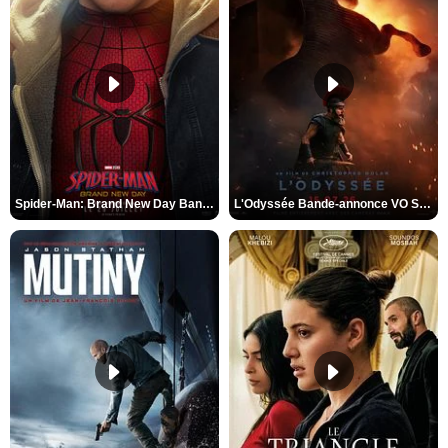
Spider-Man: Brand New Day Bande-annonce VO STFR
L'Odyssée Bande-annonce VO STFR