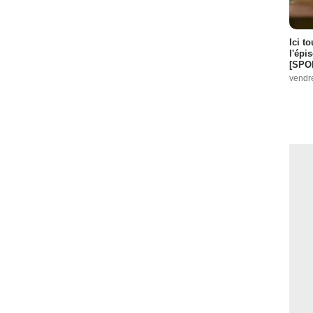
Ici t
l'épi
[SPO
vendr