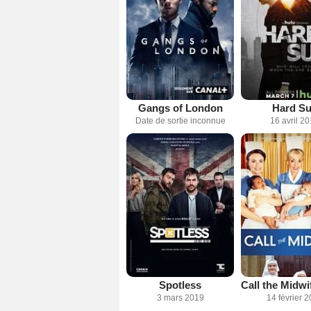
Gangs of London
Hard S
Date de sortie inconnue
16 avril 2
Spotless
3 mars 2019
14 février 