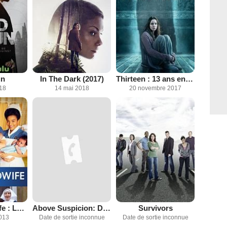
un
In The Dark (2017)
Thirteen : 13 ans en captivité
018
14 mai 2018
20 novembre 2017
Call the Midwife : Les héroïnes de l'ombre
Above Suspicion: Deadly Intent
Survivors
2013
Date de sortie inconnue
Date de sortie inconnue