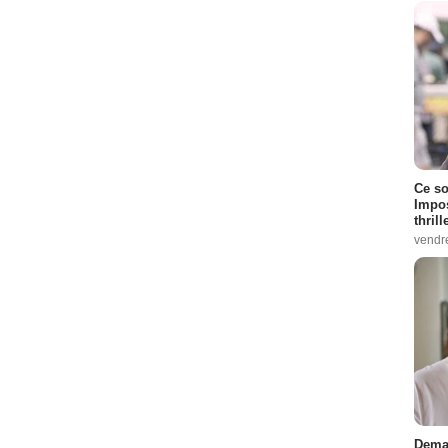
Ce so
Impos
thrill
vendr
Demai