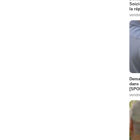
Soizi
la ré
vendr
Demai
dans 
[SPO
vendr