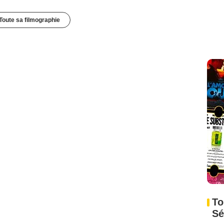
Toute sa filmographie
To
Sé