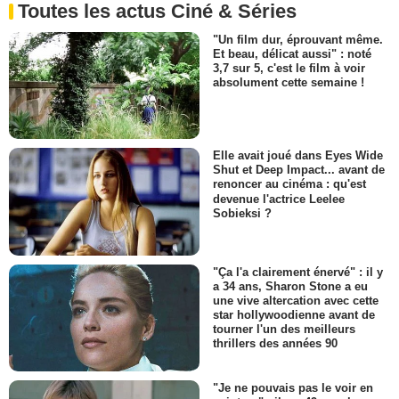
Toutes les actus Ciné & Séries
"Un film dur, éprouvant même.
Et beau, délicat aussi" : noté
3,7 sur 5, c'est le film à voir
absolument cette semaine !
Elle avait joué dans Eyes Wide
Shut et Deep Impact... avant de
renoncer au cinéma : qu'est
devenue l'actrice Leelee
Sobieksi ?
"Ça l'a clairement énervé" : il y
a 34 ans, Sharon Stone a eu
une vive altercation avec cette
star hollywoodienne avant de
tourner l'un des meilleurs
thrillers des années 90
"Je ne pouvais pas le voir en