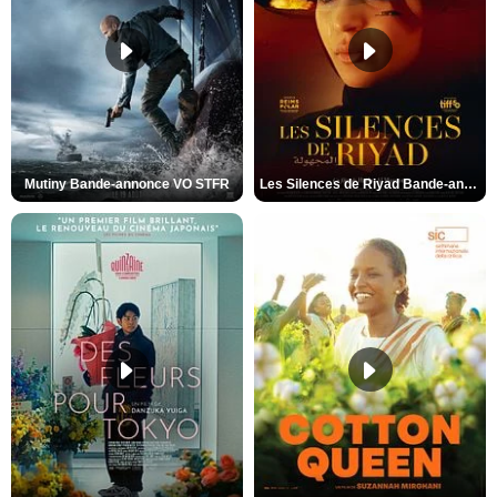
Mutiny Bande-annonce VO STFR
Les Silences de Riyad Bande-annonce VO STFR