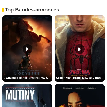
Top Bandes-annonces
L'Odyssée Bande-annonce VO STFR
Spider-Man: Brand New Day Bande-annonce VO STFR