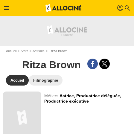
profil
menu
search
Accueil
Stars
Actrices
Ritza Brown
Ritza Brown
Accueil
Filmographie
Métiers
Actrice,
Productrice déléguée,
Productrice exécutive