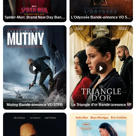
Spider-Man: Brand New Day Bande-annonce VO STFR
L'Odyssée Bande-annonce VO STFR
Mutiny Bande-annonce VO STFR
Le Triangle d'or Bande-annonce VF