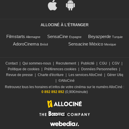
ALLOCINÉ À L'ÉTRANGER
Filmstarts
SensaCine
Beyazperde
Allemagne
Espagne
Turquie
AdoroCinema
Sensacine México
Brésil
Mexique
Contact
|
Qui sommes-nous
|
Recrutement
|
Publicité
|
CGU
|
CGV
|
Politique de cookies
|
Préférences cookies
|
Données Personnelles
|
Revue de presse
|
Charte d'écriture
|
Les services AlloCiné
|
Gérer Utiq
|
©AlloCiné
Retrouvez tous les horaires et infos de votre cinéma sur le numéro AlloCiné :
0 892 892 892
(0,90€/minute)