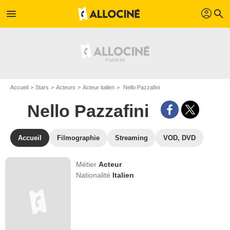
profil
menu
search
Accueil
Stars
Acteurs
Acteur italien
Nello Pazzafini
Nello Pazzafini
Accueil
Filmographie
Streaming
VOD, DVD
Métier
Acteur
Nationalité
Italien