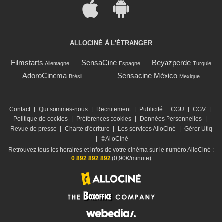
ALLOCINÉ À L'ÉTRANGER
Filmstarts
SensaCine
Beyazperde
Allemagne
Espagne
Turquie
AdoroCinema
Sensacine México
Brésil
Mexique
Contact
|
Qui sommes-nous
|
Recrutement
|
Publicité
|
CGU
|
CGV
|
Politique de cookies
|
Préférences cookies
|
Données Personnelles
|
Revue de presse
|
Charte d'écriture
|
Les services AlloCiné
|
Gérer Utiq
|
©AlloCiné
Retrouvez tous les horaires et infos de votre cinéma sur le numéro AlloCiné :
0 892 892 892
(0,90€/minute)