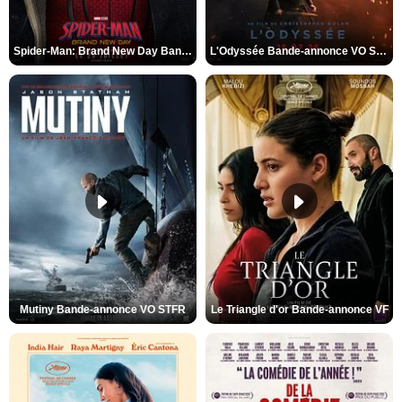
Spider-Man: Brand New Day Bande-annonce VO STFR
L'Odyssée Bande-annonce VO STFR
Mutiny Bande-annonce VO STFR
Le Triangle d'or Bande-annonce VF