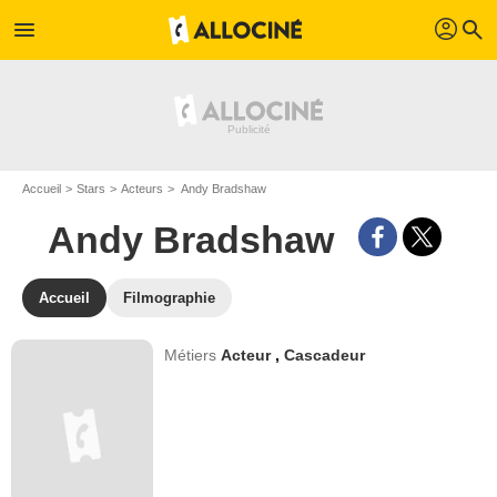
profil
menu
search
Accueil
Stars
Acteurs
Andy Bradshaw
Andy Bradshaw
Accueil
Filmographie
Métiers
Acteur
,
Cascadeur