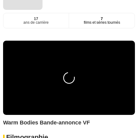
17
7
ans de carrière
films et séries tournés
Warm Bodies Bande-annonce VF
Filmographie