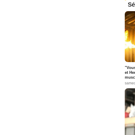
Sé
"Vous
et He
muscl
samed