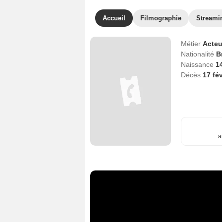
Accueil
Filmographie
Streami
Métier
Acteu
Nationalité
B
Naissance
1
Décès
17 fé
a