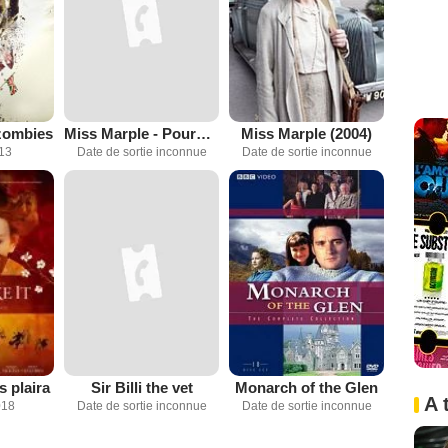
zombies
Miss Marple - Pourquoi pas Evans?
Miss Marple (2004)
013
Date de sortie inconnue
Date de sortie inconnue
 plaira
Sir Billi the vet
Monarch of the Glen
A 
018
Date de sortie inconnue
Date de sortie inconnue