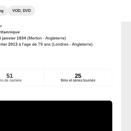
ng
VOD, DVD
r
ritannique
4 janvier 1934
(Merton - Angleterre)
vrier 2013
à l'age de 79 ans (Londres - Angleterre)
51
25
ns de carrière
films et séries tournés