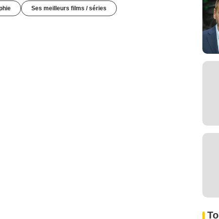
phie
Ses meilleurs films / séries
To