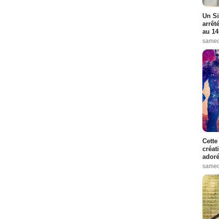
Un Si
arrêt
au 14
samed
Cette
créat
adoré
samed