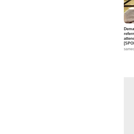
Demai
refer
atten
[SPO
samed