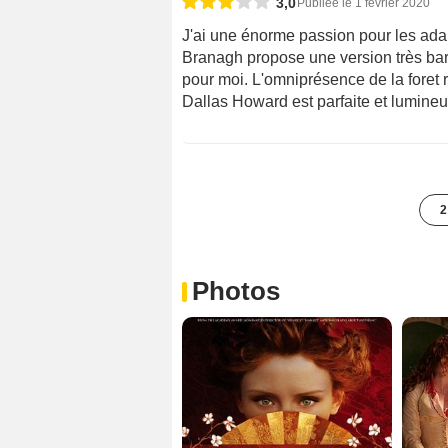
3,0
Publiée le 1 février 2020
J'ai une énorme passion pour les ad
Branagh propose une version très baro
pour moi. L'omniprésence de la foret
Dallas Howard est parfaite et lumineu
2
Photos