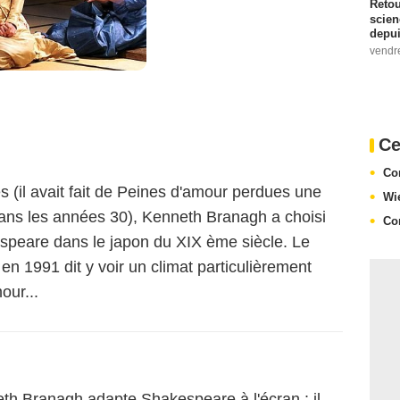
Retou
scien
depui
vendr
Ce
Co
s (il avait fait de Peines d'amour perdues une
Wi
ans les années 30), Kenneth Branagh a choisi
Co
speare dans le japon du XIX ème siècle. Le
en 1991 dit y voir un climat particulièrement
our...
eth Branagh adapte Shakespeare à l'écran : il