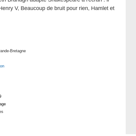
e Henry V, Beaucoup de bruit pour rien, Hamlet et
ande-Bretagne
ion
9
age
es