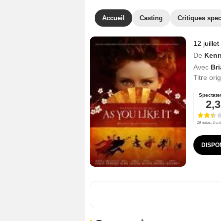
Accueil
Casting
Critiques spec
12 juille
De
Kenn
Avec
Br
Titre ori
Spectate
2,3
29 notes, 2 cri
DISPO