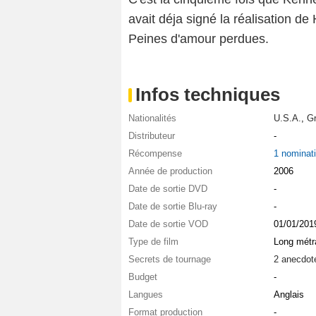
avait déja signé la réalisation d
Peines d'amour perdues.
Infos techniques
Nationalités
U.S.A.
,
Gr
Distributeur
-
Récompense
1 nominat
Année de production
2006
Date de sortie DVD
-
Date de sortie Blu-ray
-
Date de sortie VOD
01/01/201
Type de film
Long métr
Secrets de tournage
2 anecdot
Budget
-
Langues
Anglais
Format production
-