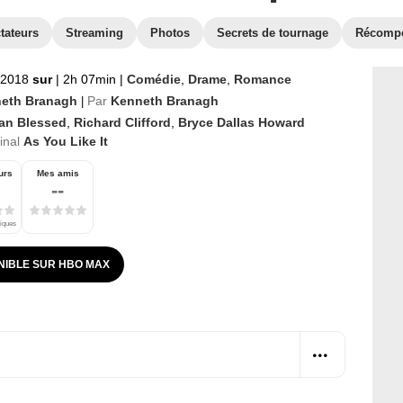
tateurs
Streaming
Photos
Secrets de tournage
Récomp
t 2018
sur
|
2h 07min
|
Comédie
,
Drame
,
Romance
eth Branagh
Par
Kenneth Branagh
|
ian Blessed
,
Richard Clifford
,
Bryce Dallas Howard
ginal
As You Like It
urs
Mes amis
--
tiques
NIBLE SUR HBO MAX