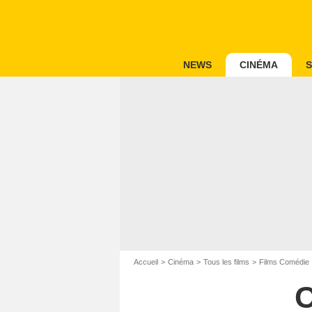
NEWS
CINÉMA
S
Accueil
Cinéma
Tous les films
Films Comédie
C