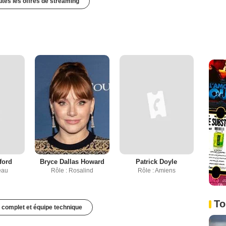
outes les offres de streaming
ford
Bryce Dallas Howard
Patrick Doyle
eau
Rôle : Rosalind
Rôle : Amiens
To
 complet et équipe technique