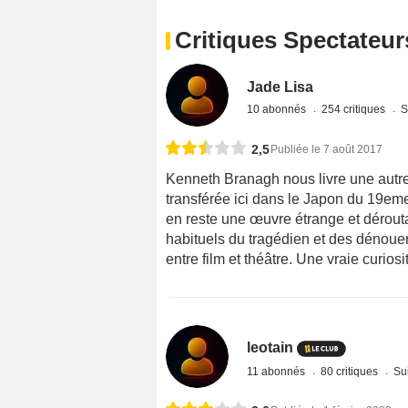
Critiques Spectateur
Jade Lisa
10 abonnés
254 critiques
S
2,5
Publiée le 7 août 2017
Kenneth Branagh nous livre une autr
transférée ici dans le Japon du 19eme
en reste une œuvre étrange et dérout
habituels du tragédien et des dénoue
entre film et théâtre. Une vraie curiosit
leotain
11 abonnés
80 critiques
Sui