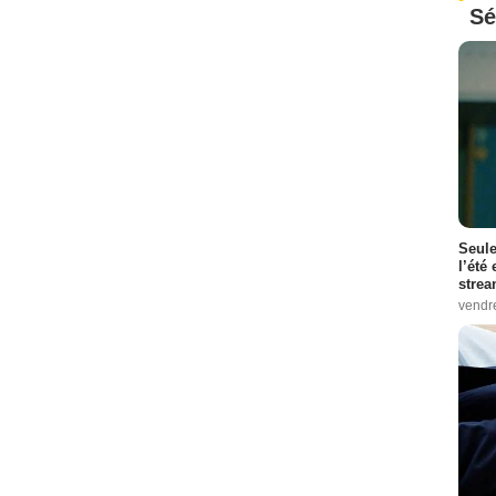
Sé
Seule
l’été
stre
vendr