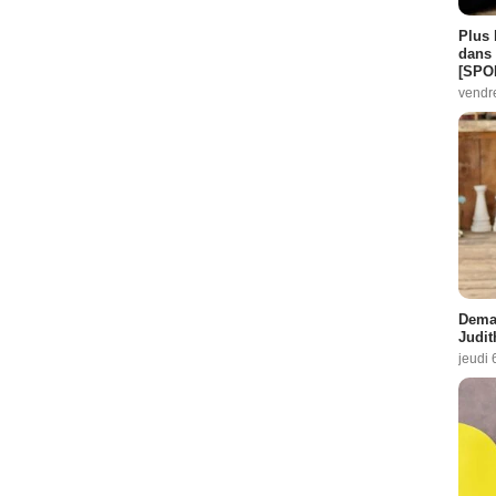
Plus 
dans 
[SPO
vendr
Demai
Judit
jeudi 