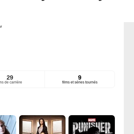
r
29
9
ns de carrière
films et séries tournés