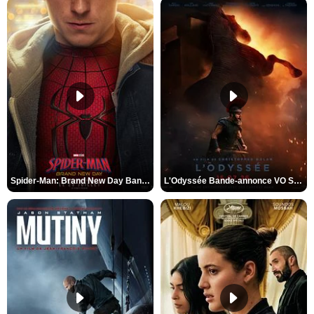
Spider-Man: Brand New Day Bande-annonce VO STFR
L'Odyssée Bande-annonce VO STFR