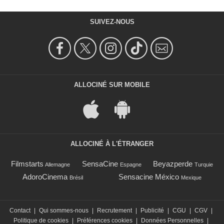
SUIVEZ-NOUS
ALLOCINÉ SUR MOBILE
ALLOCINÉ À L'ÉTRANGER
Filmstarts
SensaCine
Beyazperde
Allemagne
Espagne
Turquie
AdoroCinema
Sensacine México
Brésil
Mexique
Contact
|
Qui sommes-nous
|
Recrutement
|
Publicité
|
CGU
|
CGV
|
Politique de cookies
|
Préférences cookies
|
Données Personnelles
|