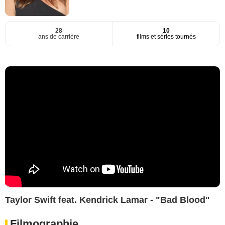
28
10
ans de carrière
films et séries tournés
Taylor Swift feat. Kendrick Lamar - "Bad Blood"
Filmographie