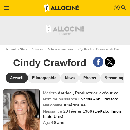
profil
menu
search
Accueil
Stars
Actrices
Actrice américaine
Cynthia Ann Crawford dit Cindy Crawford
Cindy Crawford
Accueil
Filmographie
News
Photos
Streaming
Métiers
Actrice
,
Productrice exécutive
Nom de naissance
Cynthia Ann Crawford
Nationalité
Américaine
Naissance
20 février 1966
(DeKalb, Illinois,
Etats-Unis)
Age
60
ans