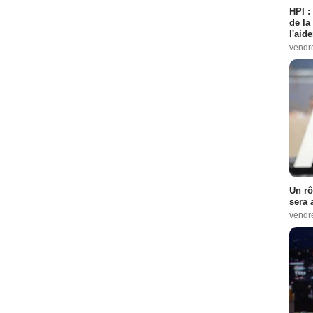
HPI :
de la
l'aid
vendr
Un rô
sera 
vendr