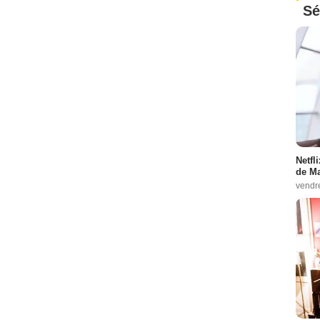
Sé
Netfl
de Ma
vendr