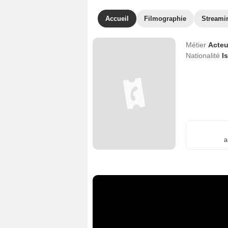
Accueil
Filmographie
Streami
Métier
Acteu
Nationalité
I
a