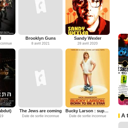
d
Brooklyn Guns
Sandy Wexler
inconnue
8 avril 2021
28 avril 2020
abdut)
The Jews are coming
Bucky Larson : super star du X
A 
019
Date de sortie inconnue
Date de sortie inconnue