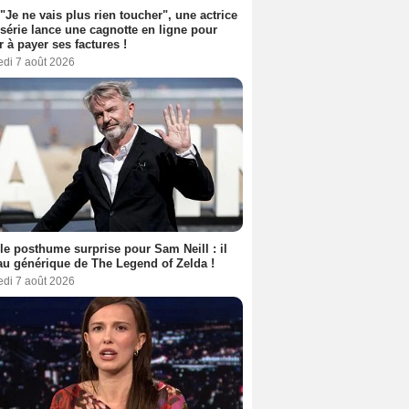
 "Je ne vais plus rien toucher", une actrice
 série lance une cagnotte en ligne pour
er à payer ses factures !
edi 7 août 2026
le posthume surprise pour Sam Neill : il
au générique de The Legend of Zelda !
edi 7 août 2026