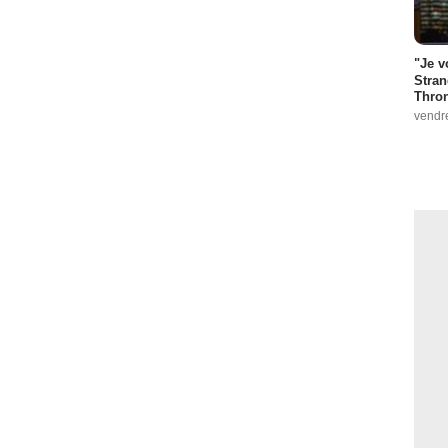
"Je v
Stran
Thro
vendr