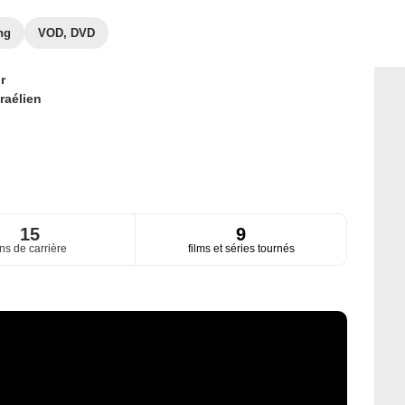
ng
VOD, DVD
r
sraélien
15
9
ns de carrière
films et séries tournés