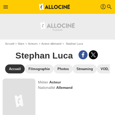
profil
menu
search
Accueil
Stars
Acteurs
Acteur allemand
Stephan Luca
Stephan Luca
Accueil
Filmographie
Photos
Streaming
VOD, DV
Métier
Acteur
Nationalité
Allemand