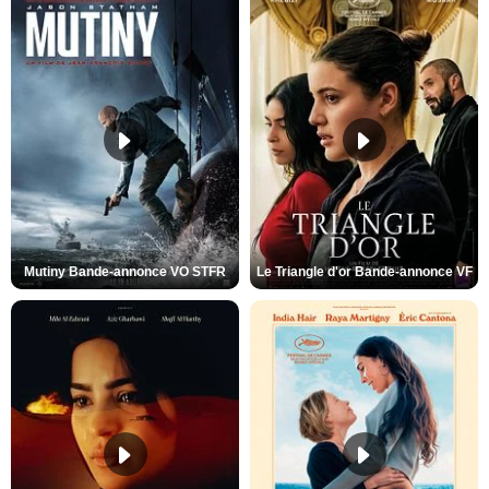
Mutiny Bande-annonce VO STFR
Le Triangle d'or Bande-annonce VF