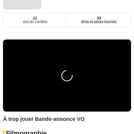
22
33
ans de carrière
films et séries tournés
À trop jouer Bande-annonce VO
Filmographie