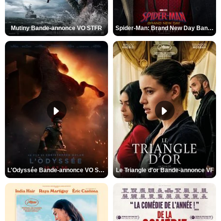
Mutiny Bande-annonce VO STFR
Spider-Man: Brand New Day Bande-annonce VO STFR
L'Odyssée Bande-annonce VO STFR
Le Triangle d'or Bande-annonce VF