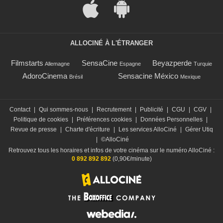
ALLOCINÉ À L'ÉTRANGER
Filmstarts
SensaCine
Beyazperde
Allemagne
Espagne
Turquie
AdoroCinema
Sensacine México
Brésil
Mexique
Contact
|
Qui sommes-nous
|
Recrutement
|
Publicité
|
CGU
|
CGV
|
Politique de cookies
|
Préférences cookies
|
Données Personnelles
|
Revue de presse
|
Charte d'écriture
|
Les services AlloCiné
|
Gérer Utiq
|
©AlloCiné
Retrouvez tous les horaires et infos de votre cinéma sur le numéro AlloCiné :
0 892 892 892
(0,90€/minute)