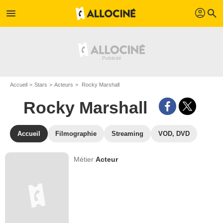
profil
menu
search
Accueil
Stars
Acteurs
Rocky Marshall
Rocky Marshall
Accueil
Filmographie
Streaming
VOD, DVD
Métier
Acteur