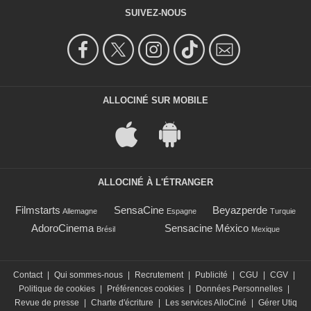
SUIVEZ-NOUS
ALLOCINÉ SUR MOBILE
ALLOCINÉ À L'ÉTRANGER
Filmstarts
SensaCine
Beyazperde
Allemagne
Espagne
Turquie
AdoroCinema
Sensacine México
Brésil
Mexique
Contact
|
Qui sommes-nous
|
Recrutement
|
Publicité
|
CGU
|
CGV
|
Politique de cookies
|
Préférences cookies
|
Données Personnelles
|
Revue de presse
|
Charte d'écriture
|
Les services AlloCiné
|
Gérer Utiq