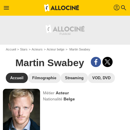
profil
menu
search
Accueil
Stars
Acteurs
Acteur belge
Martin Swabey
Martin Swabey
Accueil
Filmographie
Streaming
VOD, DVD
Métier
Acteur
Nationalité
Belge