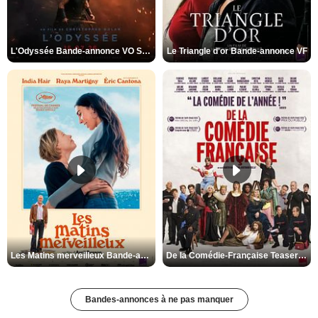
L'Odyssée Bande-annonce VO STFR
Le Triangle d'or Bande-annonce VF
Les Matins merveilleux Bande-annonce VF
De la Comédie-Française Teaser VF
Bandes-annonces à ne pas manquer