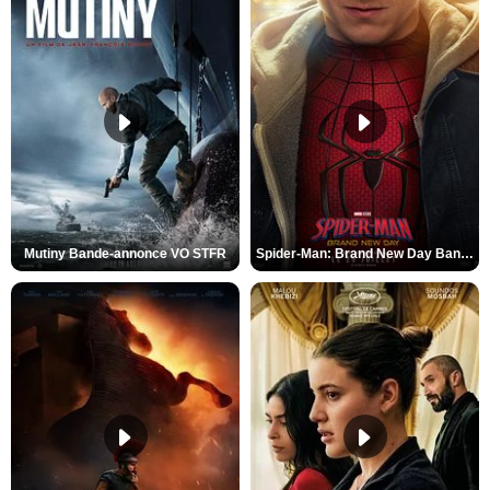
Mutiny Bande-annonce VO STFR
Spider-Man: Brand New Day Bande-annonce VO STFR