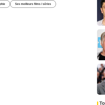
phie
Ses meilleurs films / séries
To