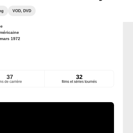
ng
VOD, DVD
ce
méricaine
 mars 1972
37
32
ns de carrière
films et séries tournés