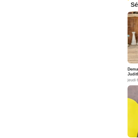
Sé
Demai
Judit
jeudi 