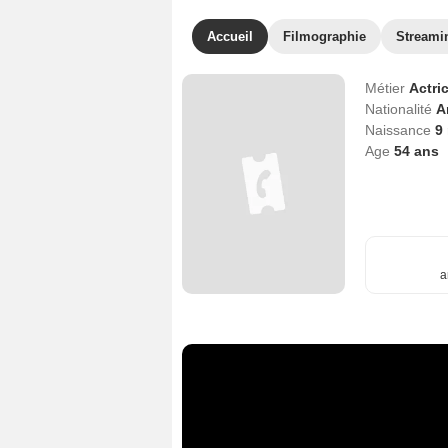
Accueil
Filmographie
Streami
Métier
Actri
Nationalité
A
Naissance
9
Age
54
ans
a