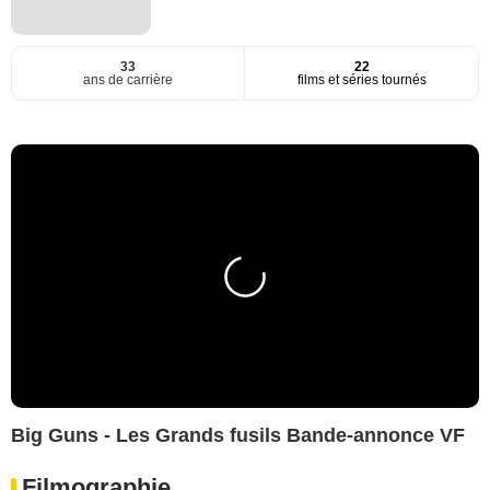
33
22
ans de carrière
films et séries tournés
Big Guns - Les Grands fusils Bande-annonce VF
Filmographie