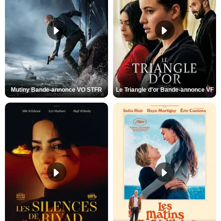
Mutiny Bande-annonce VO STFR
Le Triangle d'or Bande-annonce VF