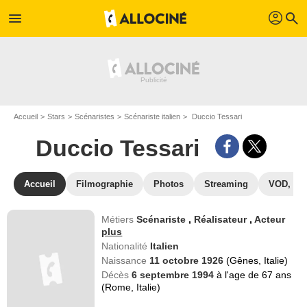
profil
menu
search
Accueil
Stars
Scénaristes
Scénariste italien
Duccio Tessari
Duccio Tessari
Accueil
Filmographie
Photos
Streaming
VOD, DV
Métiers
Scénariste
,
Réalisateur
,
Acteur
plus
Nationalité
Italien
Naissance
11 octobre 1926
(Gênes, Italie)
Décès
6 septembre 1994
à l'age de 67 ans
(Rome, Italie)