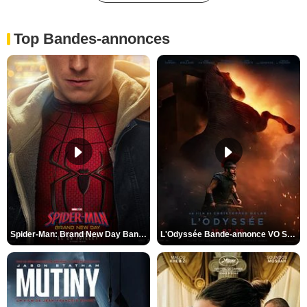
Top Bandes-annonces
Spider-Man: Brand New Day Bande-annonce VO STFR
L'Odyssée Bande-annonce VO STFR