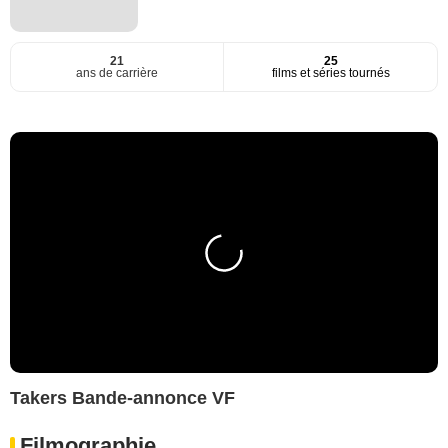
21
25
ans de carrière
films et séries tournés
Takers Bande-annonce VF
Filmographie