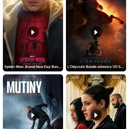
Spider-Man: Brand New Day Bande-annonce VO STFR
L'Odyssée Bande-annonce VO STFR