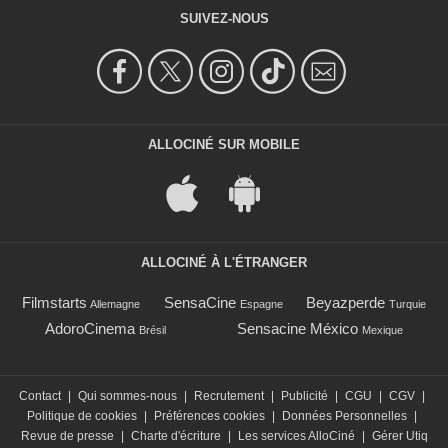
SUIVEZ-NOUS
ALLOCINÉ SUR MOBILE
ALLOCINÉ À L'ÉTRANGER
Filmstarts
SensaCine
Beyazperde
Allemagne
Espagne
Turquie
AdoroCinema
Sensacine México
Brésil
Mexique
Contact
|
Qui sommes-nous
|
Recrutement
|
Publicité
|
CGU
|
CGV
|
Politique de cookies
|
Préférences cookies
|
Données Personnelles
|
Revue de presse
|
Charte d'écriture
|
Les services AlloCiné
|
Gérer Utiq