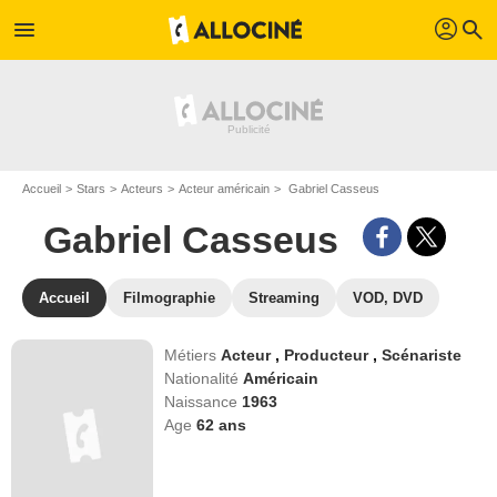
profil
menu
search
Accueil
Stars
Acteurs
Acteur américain
Gabriel Casseus
Gabriel Casseus
Accueil
Filmographie
Streaming
VOD, DVD
Métiers
Acteur
,
Producteur
,
Scénariste
Nationalité
Américain
Naissance
1963
Age
62
ans