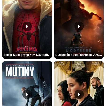
Spider-Man: Brand New Day Bande-annonce VO STFR
L'Odyssée Bande-annonce VO STFR