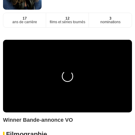
17
12
3
ans de carrière
films et séries tournés
nominations
Winner Bande-annonce VO
Filmographie