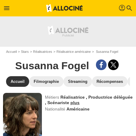
profil
menu
search
Accueil
Stars
Réalisatrices
Réalisatrice américaine
Susanna Fogel
Susanna Fogel
Accueil
Filmographie
Streaming
Récompenses
V
Métiers
Réalisatrice
,
Productrice déléguée
,
Scénariste
plus
Nationalité
Américaine