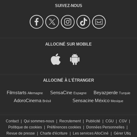
SUIVEZ-NOUS
ALLOCINÉ SUR MOBILE
ALLOCINÉ À L'ÉTRANGER
Filmstarts
SensaCine
Beyazperde
Allemagne
Espagne
Turquie
AdoroCinema
Sensacine México
Brésil
Mexique
Contact
|
Qui sommes-nous
|
Recrutement
|
Publicité
|
CGU
|
CGV
|
Politique de cookies
|
Préférences cookies
|
Données Personnelles
|
Revue de presse
|
Charte d'écriture
|
Les services AlloCiné
|
Gérer Utiq