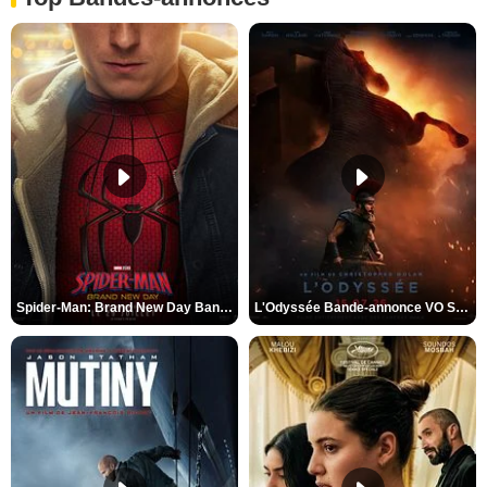
Spider-Man: Brand New Day Bande-annonce VO STFR
L'Odyssée Bande-annonce VO STFR