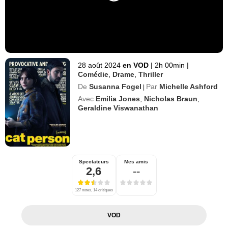
28 août 2024
en VOD
|
2h 00min
|
Comédie
,
Drame
,
Thriller
De
Susanna Fogel
Par
Michelle Ashford
|
Avec
Emilia Jones
,
Nicholas Braun
,
Geraldine Viswanathan
Spectateurs
Mes amis
2,6
--
127 notes, 14 critiques
VOD