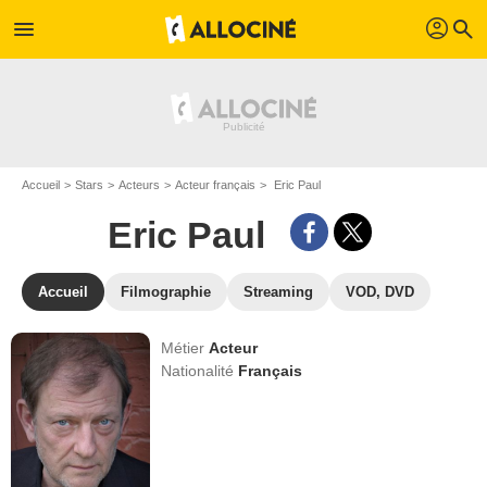
profil
menu
search
Accueil
Stars
Acteurs
Acteur français
Eric Paul
Eric Paul
Accueil
Filmographie
Streaming
VOD, DVD
Métier
Acteur
Nationalité
Français