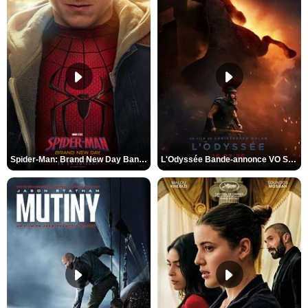
Spider-Man: Brand New Day Bande-annonce VO STFR
L'Odyssée Bande-annonce VO STFR