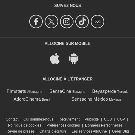
SUIVEZ-NOUS
ALLOCINÉ SUR MOBILE
ALLOCINÉ À L'ÉTRANGER
Filmstarts
SensaCine
Beyazperde
Allemagne
Espagne
Turquie
AdoroCinema
Sensacine México
Brésil
Mexique
Contact
|
Qui sommes-nous
|
Recrutement
|
Publicité
|
CGU
|
CGV
|
Politique de cookies
|
Préférences cookies
|
Données Personnelles
|
Revue de presse
|
Charte d'écriture
|
Les services AlloCiné
|
Gérer Utiq