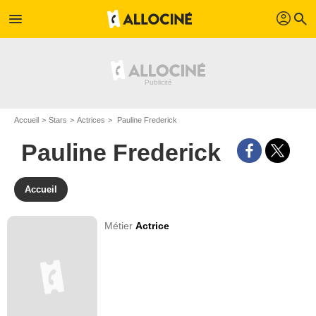
profil
menu
search
Accueil
Stars
Actrices
Pauline Frederick
Pauline Frederick
Accueil
Métier
Actrice