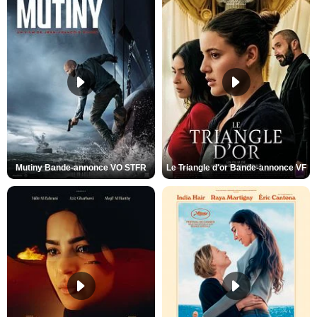
Mutiny Bande-annonce VO STFR
Le Triangle d'or Bande-annonce VF