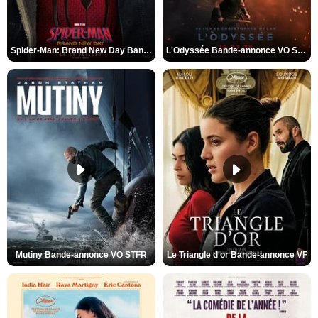
Spider-Man: Brand New Day Bande-annonce VO STFR
L'Odyssée Bande-annonce VO STFR
Mutiny Bande-annonce VO STFR
Le Triangle d'or Bande-annonce VF