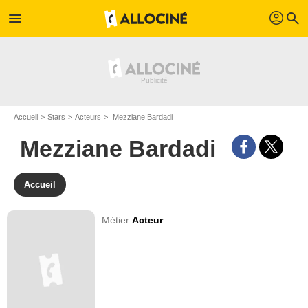
profil
menu
search
Accueil
Stars
Acteurs
Mezziane Bardadi
Mezziane Bardadi
Accueil
Métier
Acteur