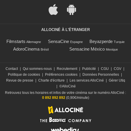
ALLOCINÉ À L'ÉTRANGER
Filmstarts
SensaCine
Beyazperde
Allemagne
Espagne
Turquie
AdoroCinema
Sensacine México
Brésil
Mexique
Contact
|
Qui sommes-nous
|
Recrutement
|
Publicité
|
CGU
|
CGV
|
Politique de cookies
|
Préférences cookies
|
Données Personnelles
|
Revue de presse
|
Charte d'écriture
|
Les services AlloCiné
|
Gérer Utiq
|
©AlloCiné
Retrouvez tous les horaires et infos de votre cinéma sur le numéro AlloCiné :
0 892 892 892
(0,90€/minute)