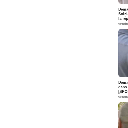
Demai
Soizi
la ré
vendr
Demai
dans 
[SPO
vendr