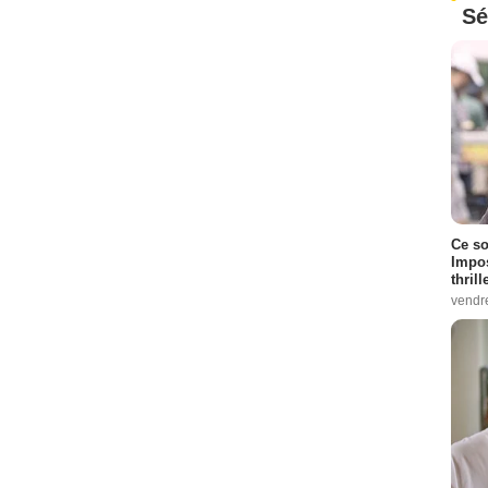
Sé
Ce so
Impos
thrill
vendr