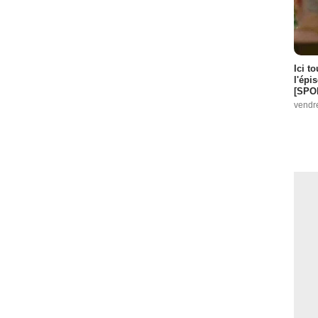
Ici t
l'épi
[SPO
vendr