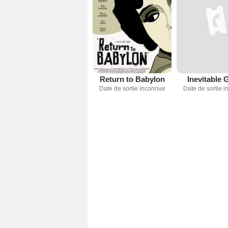
Return to Babylon
Inevitable 
Date de sortie inconnue
Date de sortie 