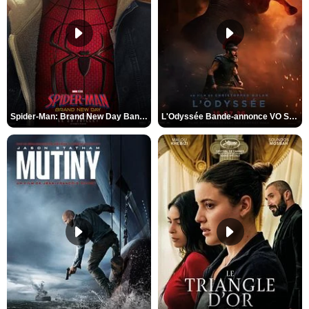
Spider-Man: Brand New Day Bande-annonce VO STFR
L'Odyssée Bande-annonce VO STFR