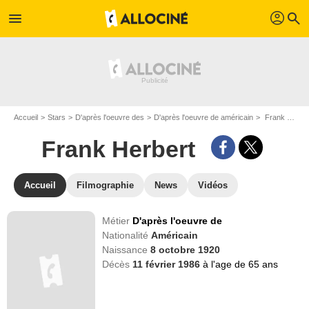
profil
menu
search
Accueil
Stars
D'après l'oeuvre des
D'après l'oeuvre de américain
Frank Herbert
Frank Herbert
Accueil
Filmographie
News
Vidéos
Métier
D'après l'oeuvre de
Nationalité
Américain
Naissance
8 octobre 1920
Décès
11 février 1986
à l'age de 65 ans