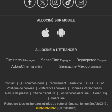
ALLOCINÉ SUR MOBILE
ALLOCINÉ À L'ÉTRANGER
Filmstarts
SensaCine
Beyazperde
Allemagne
Espagne
Turquie
AdoroCinema
Sensacine México
Brésil
Mexique
Contact
|
Qui sommes-nous
|
Recrutement
|
Publicité
|
CGU
|
CGV
|
Politique de cookies
|
Préférences cookies
|
Données Personnelles
|
Revue de presse
|
Charte d'écriture
|
Les services AlloCiné
|
Gérer Utiq
|
©AlloCiné
Retrouvez tous les horaires et infos de votre cinéma sur le numéro AlloCiné :
0 892 892 892
(0,90€/minute)