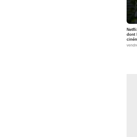
Netfl
dont 
ciném
vendr