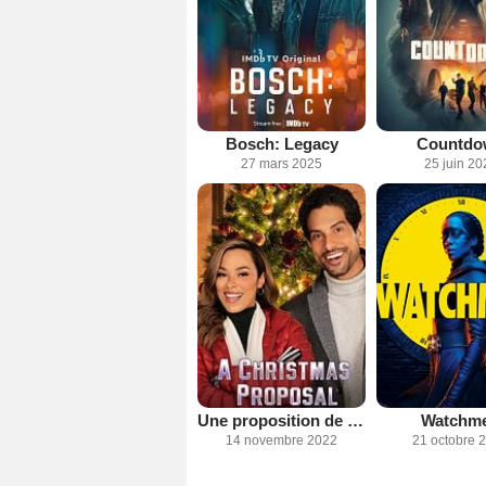
Bosch: Legacy
Countdo
27 mars 2025
25 juin 20
Une proposition de rêve pour Noël
Watchm
14 novembre 2022
21 octobre 