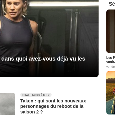
Sé
: dans quoi avez-vous déjà vu les
Les F
venir.
vendr
News - Séries à la TV
Taken : qui sont les nouveaux
personnages du reboot de la
saison 2 ?