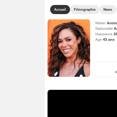
Accueil
Filmographie
News
Métier
Actri
Nationalité
A
Naissance
2
Age
43
ans
a