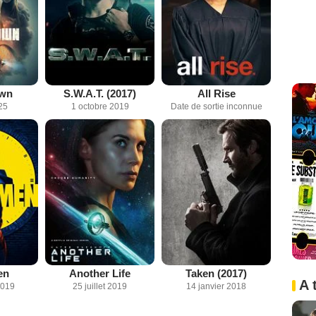
wn
S.W.A.T. (2017)
All Rise
25
1 octobre 2019
Date de sortie inconnue
en
Another Life
Taken (2017)
A 
2019
25 juillet 2019
14 janvier 2018