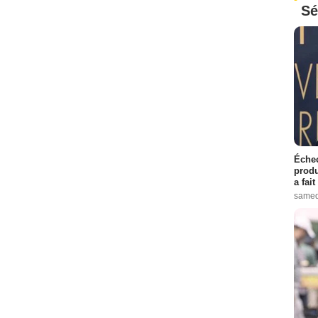
Sé
Échec
produ
a fai
samed