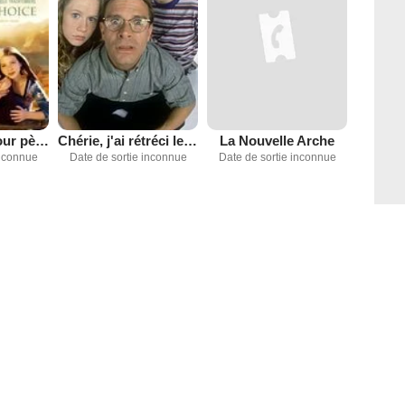
Un Cowboy pour père (TV)
Chérie, j'ai rétréci les gosses
La Nouvelle Arche
inconnue
Date de sortie inconnue
Date de sortie inconnue