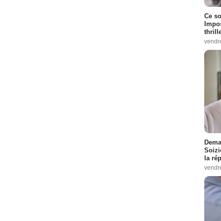
Ce so
Impos
thrill
vendr
Demai
Soizi
la ré
vendr