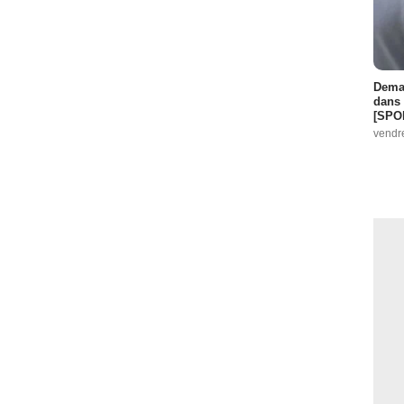
Demai
dans 
[SPO
vendr