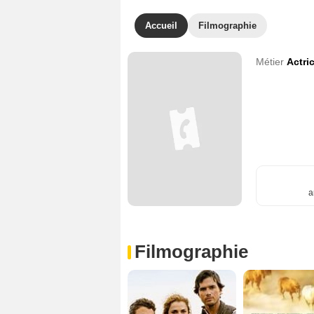
Accueil
Filmographie
Métier
Actri
a
Filmographie