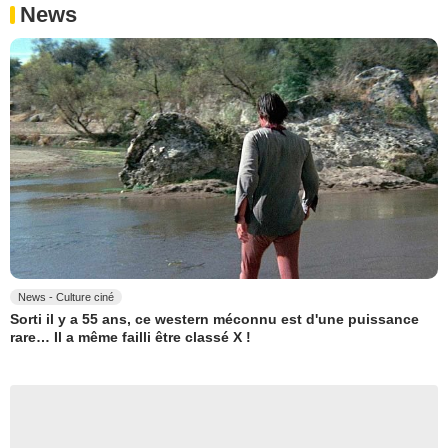
News
News - Culture ciné
Sorti il y a 55 ans, ce western méconnu est d'une puissance
rare… Il a même failli être classé X !