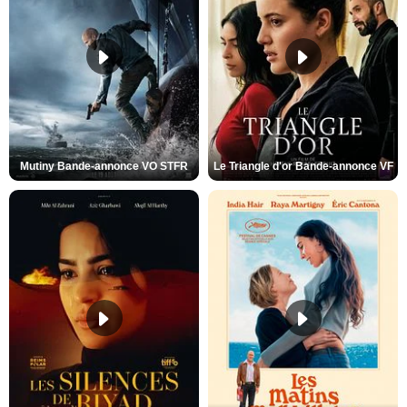
Mutiny Bande-annonce VO STFR
Le Triangle d'or Bande-annonce VF