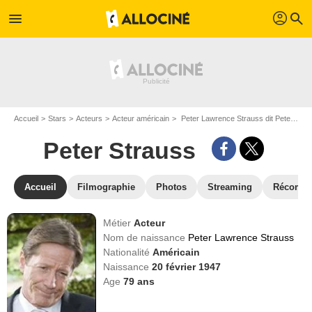
profil
menu
search
Accueil
Stars
Acteurs
Acteur américain
Peter Lawrence Strauss dit Peter Strauss
Peter Strauss
Accueil
Filmographie
Photos
Streaming
Récompe
Métier
Acteur
Nom de naissance
Peter Lawrence Strauss
Nationalité
Américain
Naissance
20 février 1947
Age
79
ans