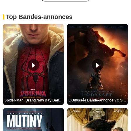
Top Bandes-annonces
Spider-Man: Brand New Day Bande-annonce VO STFR
L'Odyssée Bande-annonce VO STFR