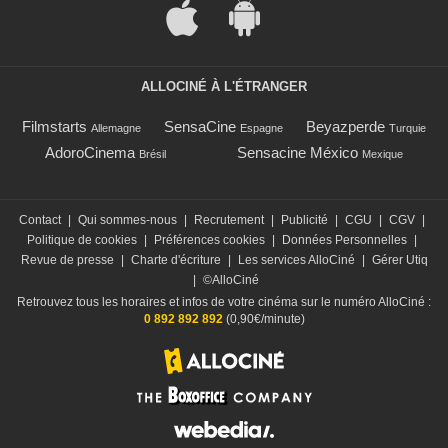
ALLOCINÉ À L'ÉTRANGER
Filmstarts
SensaCine
Beyazperde
Allemagne
Espagne
Turquie
AdoroCinema
Sensacine México
Brésil
Mexique
Contact
|
Qui sommes-nous
|
Recrutement
|
Publicité
|
CGU
|
CGV
|
Politique de cookies
|
Préférences cookies
|
Données Personnelles
|
Revue de presse
|
Charte d'écriture
|
Les services AlloCiné
|
Gérer Utiq
|
©AlloCiné
Retrouvez tous les horaires et infos de votre cinéma sur le numéro AlloCiné :
0 892 892 892
(0,90€/minute)