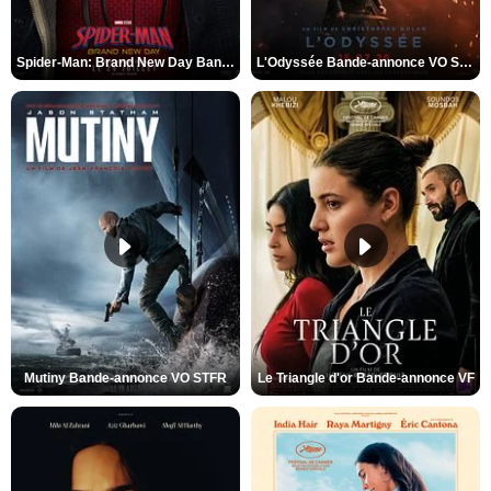
Spider-Man: Brand New Day Bande-annonce VO STFR
L'Odyssée Bande-annonce VO STFR
Mutiny Bande-annonce VO STFR
Le Triangle d'or Bande-annonce VF