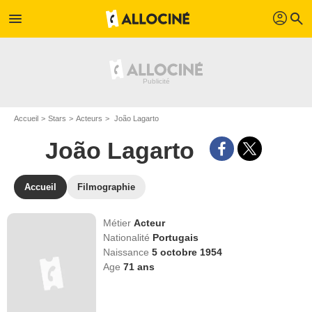
profil
menu
search
Accueil
Stars
Acteurs
João Lagarto
João Lagarto
Accueil
Filmographie
Métier
Acteur
Nationalité
Portugais
Naissance
5 octobre 1954
Age
71
ans