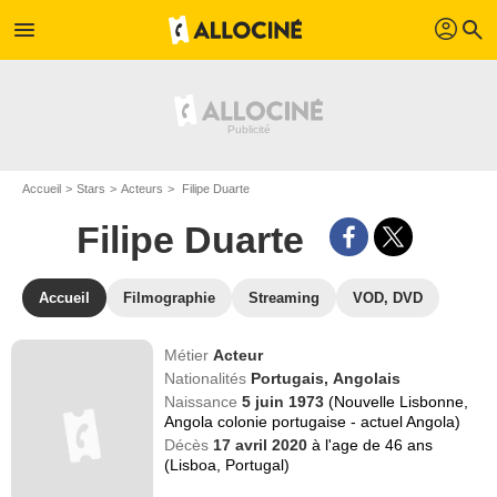
profil
menu
search
Accueil
Stars
Acteurs
Filipe Duarte
Filipe Duarte
Accueil
Filmographie
Streaming
VOD, DVD
Métier
Acteur
Nationalités
Portugais,
Angolais
Naissance
5 juin 1973
(Nouvelle Lisbonne,
Angola colonie portugaise - actuel Angola)
Décès
17 avril 2020
à l'age de 46 ans
(Lisboa, Portugal)