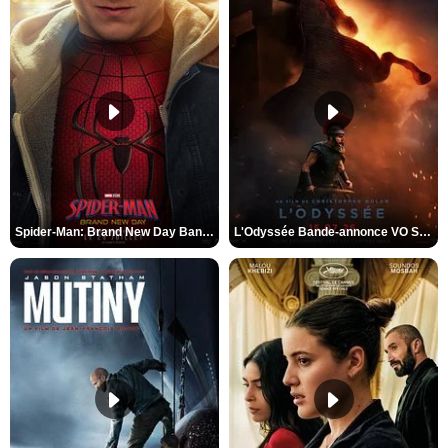
Spider-Man: Brand New Day Bande-annonce VO STFR
L'Odyssée Bande-annonce VO STFR