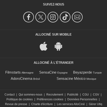
SUIVEZ-NOUS
ALLOCINÉ SUR MOBILE
ALLOCINÉ À L'ÉTRANGER
Filmstarts
SensaCine
Beyazperde
Allemagne
Espagne
Turquie
AdoroCinema
Sensacine México
Brésil
Mexique
Contact
|
Qui sommes-nous
|
Recrutement
|
Publicité
|
CGU
|
CGV
|
Politique de cookies
|
Préférences cookies
|
Données Personnelles
|
Revue de presse
|
Charte d'écriture
|
Les services AlloCiné
|
Gérer Utiq