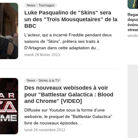
News - Tournages
Luke Pasqualino de "Skins" sera
Regar
un des "Trois Mousquetaires" de la
depui
événe
BBC
strea
L'acteur, qui a incarné Freddie pendant deux
vendr
saisons de "Skins", prêtera ses traits à
D'Artagnan dans cette adaptation du…
mardi 26 février 2013
News - Séries à la TV
Des nouveaux webisodes à voir
pour "Battlestar Galactica : Blood
and Chrome" [VIDEO]
Diffusée sur Youtube sous la forme d’une
websérie, le prequel de "Battlestar Galactica"
livre de nouveaux épisodes…
lundi 26 novembre 2012