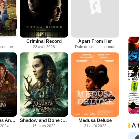
Criminal Record
Apart From Her
inconnue
22 avril 2026
Date de sortie inconnue
Le Seigneur des Anneaux : La Guerre des Rohirrim
Shadow and Bone : La saga Grisha
Medusa Deluxe
A 
 2024
16 mars 2023
31 août 2023