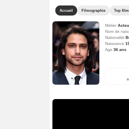
Accueil
Filmographie
Top film
Métier
Acteu
Nom de nai
Nationalité
B
Naissance
1
Age
36
ans
a