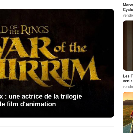
Marve
Cyclo
vendr
Les F
venir.
vendr
: une actrice de la trilogie
le film d'animation