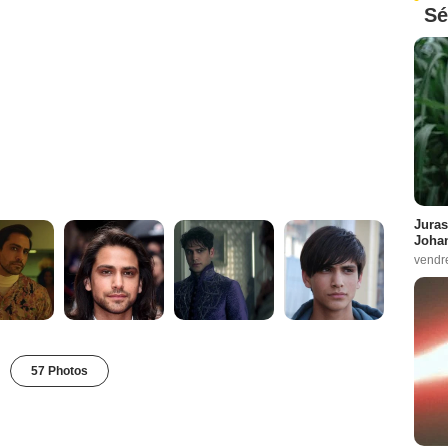
Sé
Juras
Johan
vendr
57 Photos