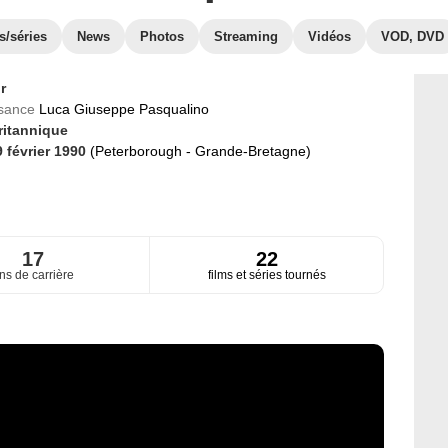
s/séries
News
Photos
Streaming
Vidéos
VOD, DVD
r
ssance
Luca Giuseppe Pasqualino
ritannique
9 février 1990
(Peterborough - Grande-Bretagne)
17
22
ns de carrière
films et séries tournés