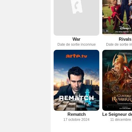
War
Rivals
Date de sortie inconnue
Date de sortie 
Rematch
17 octobre 2024
11 décembre