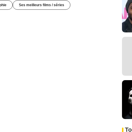
phie
Ses meilleurs films / séries
To