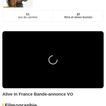
53
37
ans de carrière
films et séries tournés
Alive In France Bande-annonce VO
Filmographie