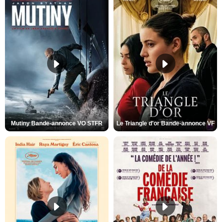
Mutiny Bande-annonce VO STFR
Le Triangle d'or Bande-annonce VF