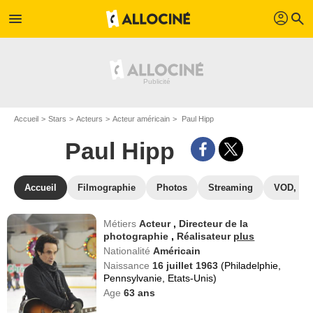
profil
menu
search
Accueil
Stars
Acteurs
Acteur américain
Paul Hipp
Paul Hipp
Accueil
Filmographie
Photos
Streaming
VOD, DV
Métiers
Acteur
,
Directeur de la
photographie
,
Réalisateur
plus
Nationalité
Américain
Naissance
16 juillet 1963
(Philadelphie,
Pennsylvanie, Etats-Unis)
Age
63
ans