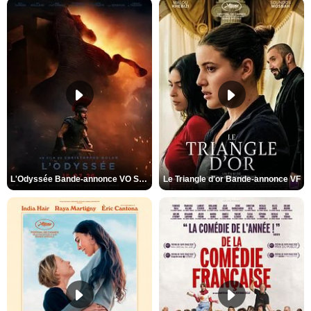
L'Odyssée Bande-annonce VO STFR
Le Triangle d'or Bande-annonce VF