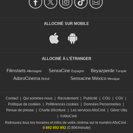
ALLOCINÉ SUR MOBILE
ALLOCINÉ À L'ÉTRANGER
Filmstarts
SensaCine
Beyazperde
Allemagne
Espagne
Turquie
AdoroCinema
Sensacine México
Brésil
Mexique
Contact
|
Qui sommes-nous
|
Recrutement
|
Publicité
|
CGU
|
CGV
|
Politique de cookies
|
Préférences cookies
|
Données Personnelles
|
Revue de presse
|
Charte d'écriture
|
Les services AlloCiné
|
Gérer Utiq
|
©AlloCiné
Retrouvez tous les horaires et infos de votre cinéma sur le numéro AlloCiné :
0 892 892 892
(0,90€/minute)