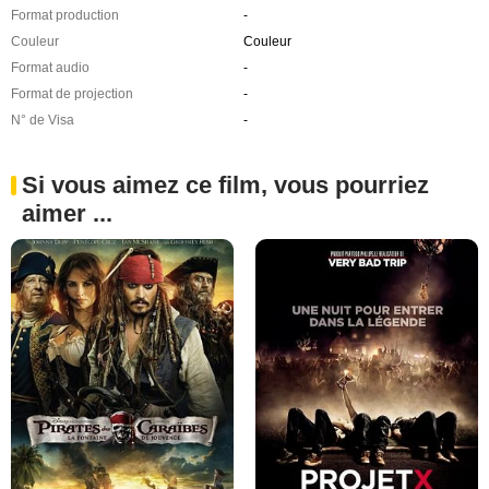
Format production
-
Couleur
Couleur
Format audio
-
Format de projection
-
N° de Visa
-
Si vous aimez ce film, vous pourriez
aimer ...