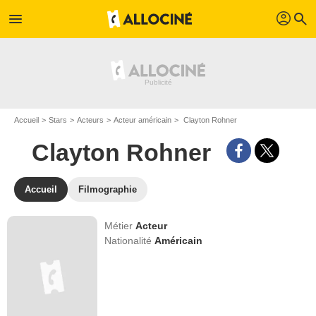
profil
menu
search
Accueil
Stars
Acteurs
Acteur américain
Clayton Rohner
Clayton Rohner
Accueil
Filmographie
Métier
Acteur
Nationalité
Américain