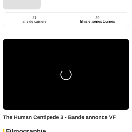
37
39
ans de carrière
films et séries tournés
The Human Centipede 3 - Bande annonce VF
Filmographie