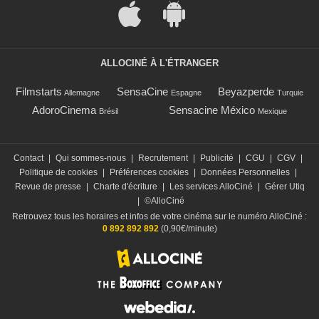
ALLOCINÉ À L'ÉTRANGER
Filmstarts
SensaCine
Beyazperde
Allemagne
Espagne
Turquie
AdoroCinema
Sensacine México
Brésil
Mexique
Contact
|
Qui sommes-nous
|
Recrutement
|
Publicité
|
CGU
|
CGV
|
Politique de cookies
|
Préférences cookies
|
Données Personnelles
|
Revue de presse
|
Charte d'écriture
|
Les services AlloCiné
|
Gérer Utiq
|
©AlloCiné
Retrouvez tous les horaires et infos de votre cinéma sur le numéro AlloCiné :
0 892 892 892
(0,90€/minute)