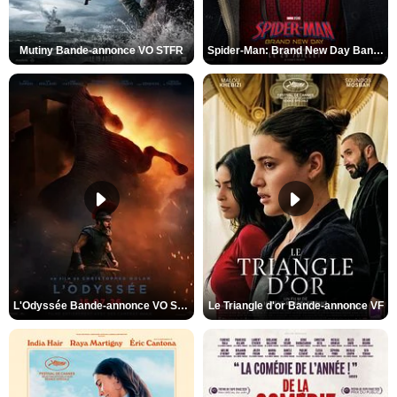
Mutiny Bande-annonce VO STFR
Spider-Man: Brand New Day Bande-annonce VO STFR
L'Odyssée Bande-annonce VO STFR
Le Triangle d'or Bande-annonce VF