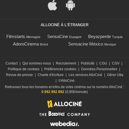
ALLOCINÉ À L'ÉTRANGER
Filmstarts
SensaCine
Beyazperde
Allemagne
Espagne
Turquie
AdoroCinema
Sensacine México
Brésil
Mexique
Contact
|
Qui sommes-nous
|
Recrutement
|
Publicité
|
CGU
|
CGV
|
Politique de cookies
|
Préférences cookies
|
Données Personnelles
|
Revue de presse
|
Charte d'écriture
|
Les services AlloCiné
|
Gérer Utiq
|
©AlloCiné
Retrouvez tous les horaires et infos de votre cinéma sur le numéro AlloCiné :
0 892 892 892
(0,90€/minute)