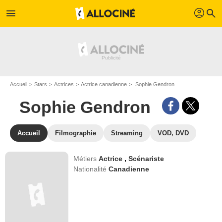
profil
menu
search
Accueil
Stars
Actrices
Actrice canadienne
Sophie Gendron
Sophie Gendron
Accueil
Filmographie
Streaming
VOD, DVD
Métiers
Actrice
,
Scénariste
Nationalité
Canadienne