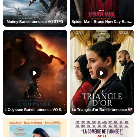
Mutiny Bande-annonce VO STFR
Spider-Man: Brand New Day Bande-annonce VO STFR
L'Odyssée Bande-annonce VO STFR
Le Triangle d'or Bande-annonce VF