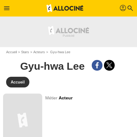
profil
menu
search
Accueil
Stars
Acteurs
Gyu-hwa Lee
Gyu-hwa Lee
Accueil
Métier
Acteur