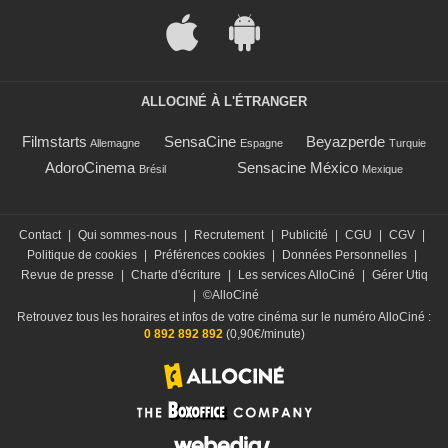
ALLOCINÉ À L'ÉTRANGER
Filmstarts
SensaCine
Beyazperde
Allemagne
Espagne
Turquie
AdoroCinema
Sensacine México
Brésil
Mexique
Contact
|
Qui sommes-nous
|
Recrutement
|
Publicité
|
CGU
|
CGV
|
Politique de cookies
|
Préférences cookies
|
Données Personnelles
|
Revue de presse
|
Charte d'écriture
|
Les services AlloCiné
|
Gérer Utiq
|
©AlloCiné
Retrouvez tous les horaires et infos de votre cinéma sur le numéro AlloCiné :
0 892 892 892
(0,90€/minute)