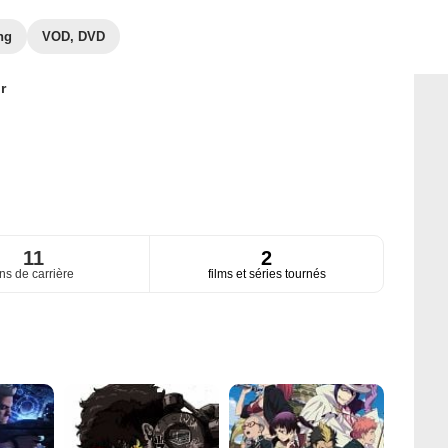
ng
VOD, DVD
r
11
2
ns de carrière
films et séries tournés