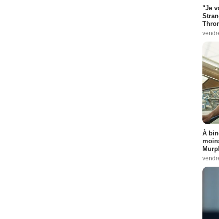
"Je v
Stran
Thro
vendr
À bin
moins
Murph
vendr