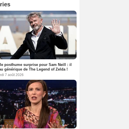
ries
le posthume surprise pour Sam Neill : il
au générique de The Legend of Zelda !
edi 7 août 2026