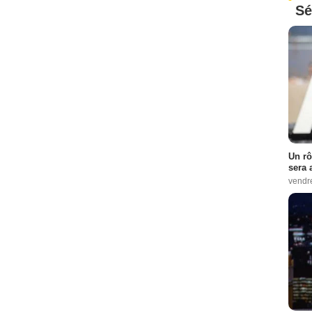
Sé
Un rô
sera 
vendr