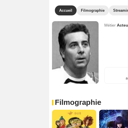
Accueil
Filmographie
Streami
Métier
Acteu
a
Filmographie