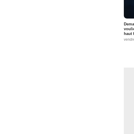
Demai
vouli
haut 
vendr