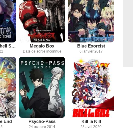
Ghost in the Shell SAC_2045
Megalo Box
Blue Exorcist
22
Date de sortie inconnue
6 janvier 2017
he End
Psycho-Pass
Kill la Kill
15
24 octobre 2014
28 avril 2020