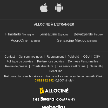
ALLOCINÉ À L'ÉTRANGER
Filmstarts
SensaCine
Beyazperde
Allemagne
Espagne
Turquie
AdoroCinema
Sensacine México
Brésil
Mexique
Contact
|
Qui sommes-nous
|
Recrutement
|
Publicité
|
CGU
|
CGV
|
Politique de cookies
|
Préférences cookies
|
Données Personnelles
|
Revue de presse
|
Charte d'écriture
|
Les services AlloCiné
|
Gérer Utiq
|
©AlloCiné
Retrouvez tous les horaires et infos de votre cinéma sur le numéro AlloCiné :
0 892 892 892
(0,90€/minute)