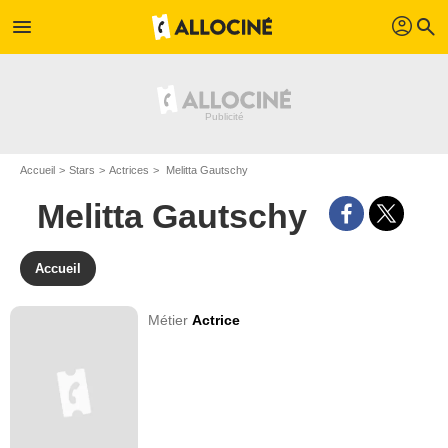
profil
menu
search
Accueil
Stars
Actrices
Melitta Gautschy
Melitta Gautschy
Accueil
Métier
Actrice