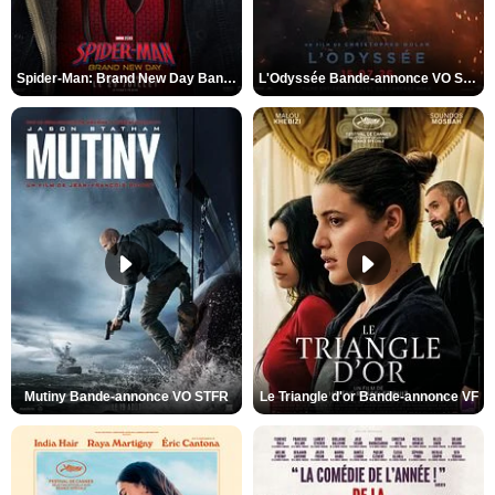
Spider-Man: Brand New Day Bande-annonce VO STFR
L'Odyssée Bande-annonce VO STFR
Mutiny Bande-annonce VO STFR
Le Triangle d'or Bande-annonce VF