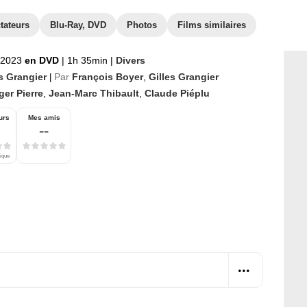
tateurs
Blu-Ray, DVD
Photos
Films similaires
t 2023
en DVD
|
1h 35min
|
Divers
s Grangier
Par
François Boyer
,
Gilles Grangier
|
er Pierre
,
Jean-Marc Thibault
,
Claude Piéplu
urs
Mes amis
--
tique