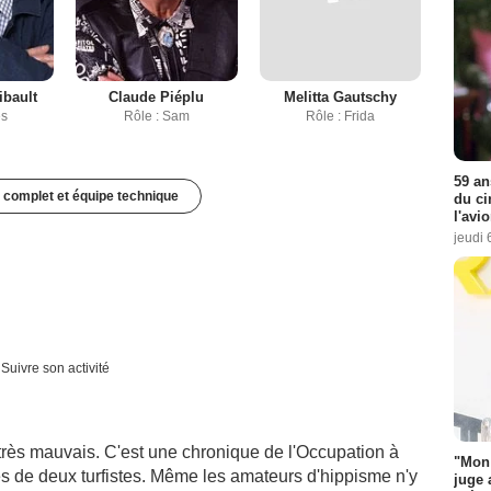
ibault
Claude Piéplu
Melitta Gautschy
es
Rôle : Sam
Rôle : Frida
59 an
 complet et équipe technique
du ci
l'avi
jeudi 
Suivre son activité
 très mauvais. C'est une chronique de l'Occupation à
"Mon 
es de deux turfistes. Même les amateurs d'hippisme n'y
juge 