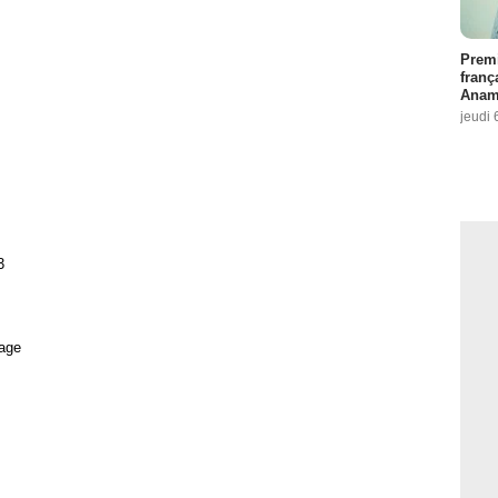
Premi
franç
Anama
jeudi 
3
age