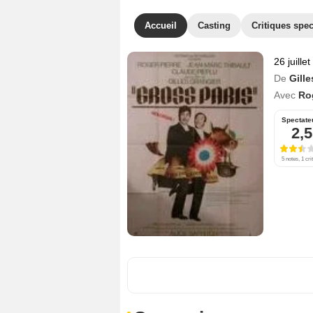
Accueil
Casting
Critiques spec
26 juille
De
Gille
Avec
Rog
Spectate
2,5
5 notes, 1 cri