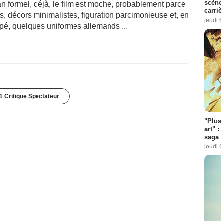
scène
an formel, déjà, le film est moche, probablement parce
carri
nts, décors minimalistes, figuration parcimonieuse et, en
jeudi 
upé, quelques uniformes allemands ...
1 Critique Spectateur
"Plus
art" :
saga 
jeudi 