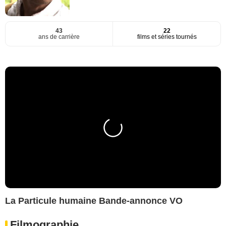
43
22
ans de carrière
films et séries tournés
La Particule humaine Bande-annonce VO
Filmographie