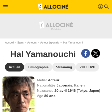
profil
menu
search
Accueil
Stars
Acteurs
Acteur japonais
Hal Yamanouchi
Hal Yamanouchi
Accueil
Filmographie
Streaming
VOD, DVD
Métier
Acteur
Nationalités
Japonais,
Italien
Naissance
20 avril 1946
(Tokyo, Japon)
Age
80
ans