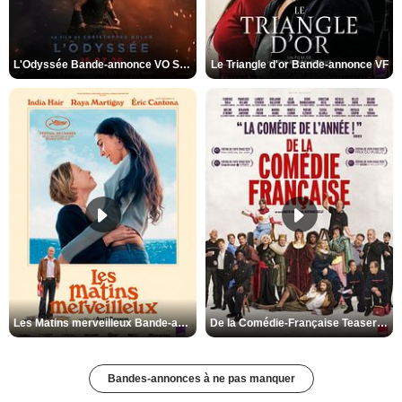
L'Odyssée Bande-annonce VO STFR
Le Triangle d'or Bande-annonce VF
Les Matins merveilleux Bande-annonce VF
De la Comédie-Française Teaser VF
Bandes-annonces à ne pas manquer