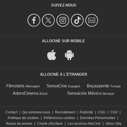
SUIVEZ-NOUS
ALLOCINÉ SUR MOBILE
ALLOCINÉ À L'ÉTRANGER
Filmstarts
SensaCine
Beyazperde
Allemagne
Espagne
Turquie
AdoroCinema
Sensacine México
Brésil
Mexique
Contact
|
Qui sommes-nous
|
Recrutement
|
Publicité
|
CGU
|
CGV
|
Politique de cookies
|
Préférences cookies
|
Données Personnelles
|
Revue de presse
|
Charte d'écriture
|
Les services AlloCiné
|
Gérer Utiq