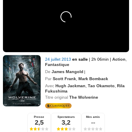
24 juillet 2013
en salle
|
2h 06min
|
Action
,
Fantastique
De
James Mangold
|
Par
Scott Frank
,
Mark Bomback
Avec
Hugh Jackman
,
Tao Okamoto
,
Rila
Fukushima
Titre original
The Wolverine
Presse
Spectateurs
Mes amis
2,5
3,2
--