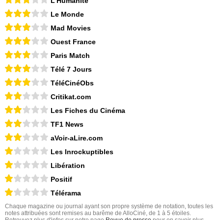
L'Humanité
Le Monde
Mad Movies
Ouest France
Paris Match
Télé 7 Jours
TéléCinéObs
Critikat.com
Les Fiches du Cinéma
TF1 News
aVoir-aLire.com
Les Inrockuptibles
Libération
Positif
Télérama
Chaque magazine ou journal ayant son propre système de notation, toutes les
notes attribuées sont remises au barême de AlloCiné, de 1 à 5 étoiles.