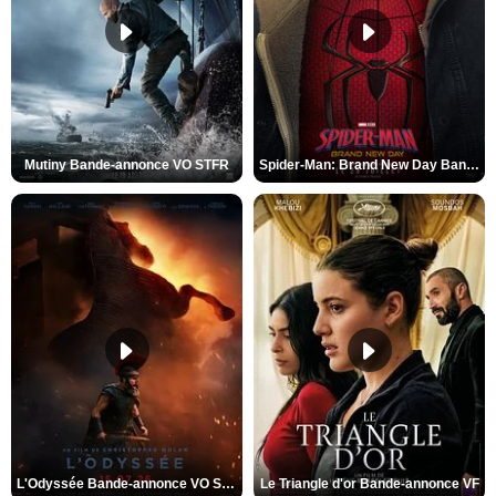
Mutiny Bande-annonce VO STFR
Spider-Man: Brand New Day Bande-annonce VO STFR
L'Odyssée Bande-annonce VO STFR
Le Triangle d'or Bande-annonce VF