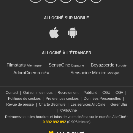
ALLOCINÉ SUR MOBILE
ALLOCINÉ À L'ÉTRANGER
Filmstarts
SensaCine
Beyazperde
Allemagne
Espagne
Turquie
AdoroCinema
Sensacine México
Brésil
Mexique
Contact
|
Qui sommes-nous
|
Recrutement
|
Publicité
|
CGU
|
CGV
|
Politique de cookies
|
Préférences cookies
|
Données Personnelles
|
Revue de presse
|
Charte d'écriture
|
Les services AlloCiné
|
Gérer Utiq
|
©AlloCiné
Retrouvez tous les horaires et infos de votre cinéma sur le numéro AlloCiné :
0 892 892 892
(0,90€/minute)