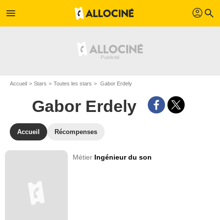
profil
menu
search
Accueil
Stars
Toutes les stars
Gabor Erdely
Gabor Erdely
Accueil
Récompenses
Métier
Ingénieur du son