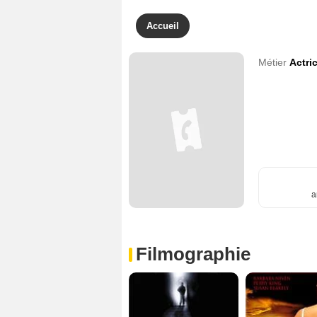
Accueil
Métier
Actri
a
Filmographie