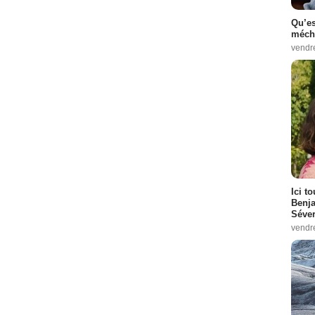
Qu’es
méch
vendr
Ici t
Benj
Séver
vendr