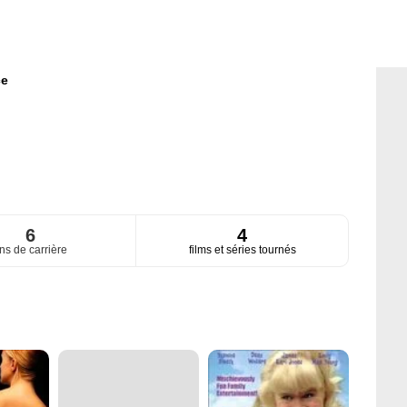
ce
6
4
ns de carrière
films et séries tournés