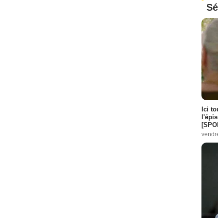
Sé
Ici t
l'épi
[SPO
vendr