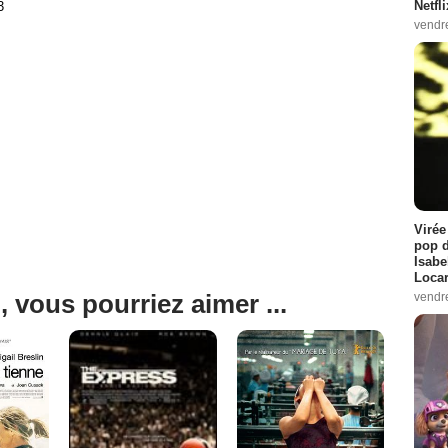
Netfl
3
vendr
Virée
pop d
Isabe
Loca
, vous pourriez aimer ...
vendr