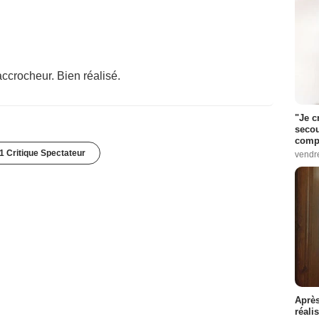
ccrocheur. Bien réalisé.
"Je c
secou
compo
1 Critique Spectateur
vendr
Après
réali