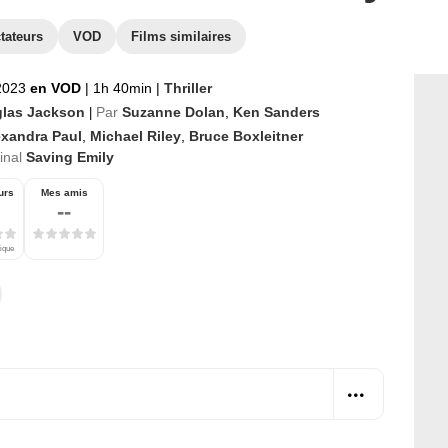
tateurs
VOD
Films similaires
 2023
en VOD
|
1h 40min
|
Thriller
las Jackson
Par
Suzanne Dolan
,
Ken Sanders
|
exandra Paul
,
Michael Riley
,
Bruce Boxleitner
ginal
Saving Emily
urs
Mes amis
--
tique