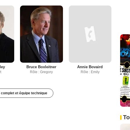
ley
Bruce Boxleitner
Annie Bovaird
t
Rôle : Gregory
Rôle : Emily
 complet et équipe technique
To