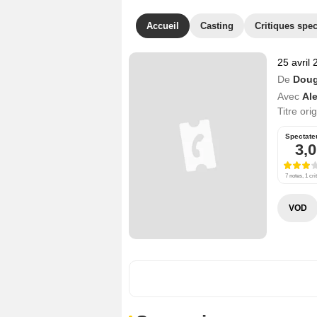
Accueil
Casting
Critiques spec
25 avril
De
Doug
Avec
Al
Titre ori
Spectate
3,0
7 notes, 1 cri
VOD