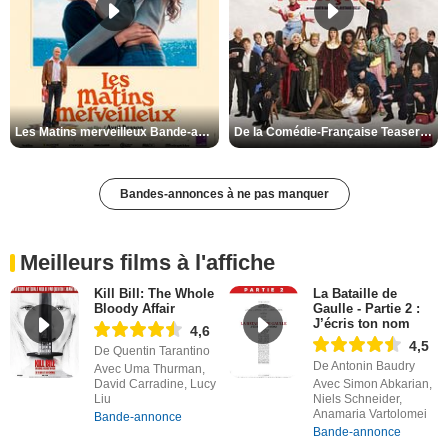
Les Matins merveilleux Bande-annonce VF
De la Comédie-Française Teaser VF
Bandes-annonces à ne pas manquer
Meilleurs films à l'affiche
Kill Bill: The Whole
La Bataille de
Bloody Affair
Gaulle - Partie 2 :
J’écris ton nom
4,6
4,5
De Quentin Tarantino
De Antonin Baudry
Avec Uma Thurman,
David Carradine, Lucy
Avec Simon Abkarian,
Liu
Niels Schneider,
Anamaria Vartolomei
Bande-annonce
Bande-annonce