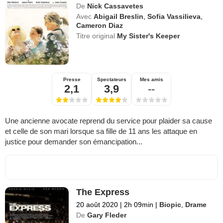
De
Nick Cassavetes
Avec
Abigail Breslin
,
Sofia Vassilieva
,
Cameron Diaz
Titre original
My Sister's Keeper
Presse
Spectateurs
Mes amis
2,1
3,9
--
Une ancienne avocate reprend du service pour plaider sa cause
et celle de son mari lorsque sa fille de 11 ans les attaque en
justice pour demander son émancipation...
The Express
20 août 2020
|
2h 09min
|
Biopic
,
Drame
De
Gary Fleder