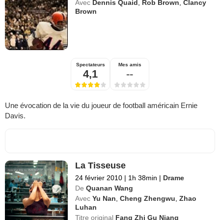
Avec
Dennis Quaid
,
Rob Brown
,
Clancy
Brown
Spectateurs
Mes amis
4,1
--
Une évocation de la vie du joueur de football américain Ernie
Davis.
La Tisseuse
24 février 2010
|
1h 38min
|
Drame
De
Quanan Wang
Avec
Yu Nan
,
Cheng Zhengwu
,
Zhao
Luhan
Titre original
Fang Zhi Gu Niang