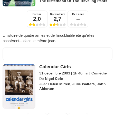
The Sisterhood Of The Traveling Pants
Presse
Spectateurs
Mes amis
2,0
2,7
--
L'histoire de quatre amies et de l'inoubliable été qu'elles
passèrent... dans le même jean.
Calendar Girls
31 décembre 2003
|
1h 48min
|
Comédie
De
Nigel Cole
Avec
Helen Mirren
,
Julie Walters
,
John
Alderton