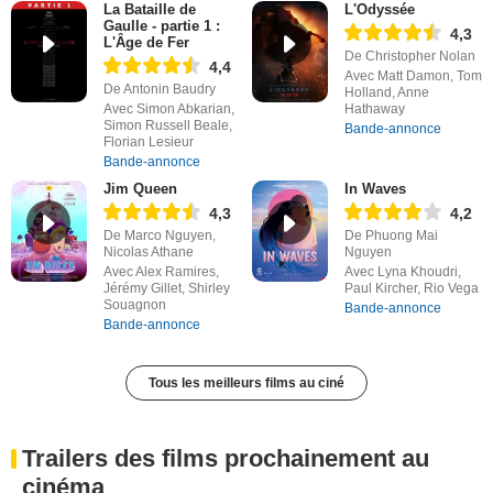
La Bataille de
L'Odyssée
Gaulle - partie 1 :
4,3
L'Âge de Fer
De Christopher Nolan
4,4
Avec Matt Damon, Tom
De Antonin Baudry
Holland, Anne
Avec Simon Abkarian,
Hathaway
Simon Russell Beale,
Bande-annonce
Florian Lesieur
Bande-annonce
Jim Queen
In Waves
4,3
4,2
De Marco Nguyen,
De Phuong Mai
Nicolas Athane
Nguyen
Avec Alex Ramires,
Avec Lyna Khoudri,
Jérémy Gillet, Shirley
Paul Kircher, Rio Vega
Souagnon
Bande-annonce
Bande-annonce
Tous les meilleurs films au ciné
Trailers des films prochainement au
cinéma