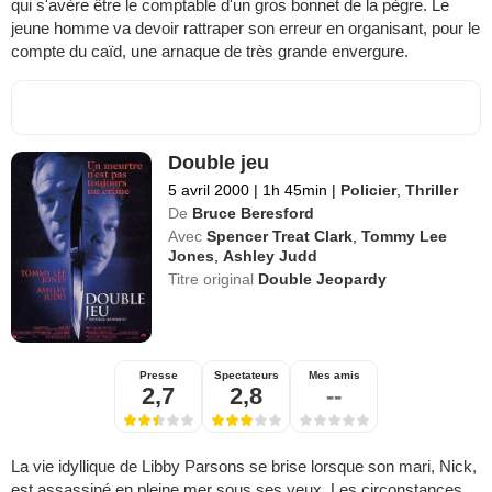
qui s'avère être le comptable d'un gros bonnet de la pègre. Le
jeune homme va devoir rattraper son erreur en organisant, pour le
compte du caïd, une arnaque de très grande envergure.
Double jeu
5 avril 2000
|
1h 45min
|
Policier
,
Thriller
De
Bruce Beresford
Avec
Spencer Treat Clark
,
Tommy Lee
Jones
,
Ashley Judd
Titre original
Double Jeopardy
Presse
Spectateurs
Mes amis
2,7
2,8
--
La vie idyllique de Libby Parsons se brise lorsque son mari, Nick,
est assassiné en pleine mer sous ses yeux. Les circonstances