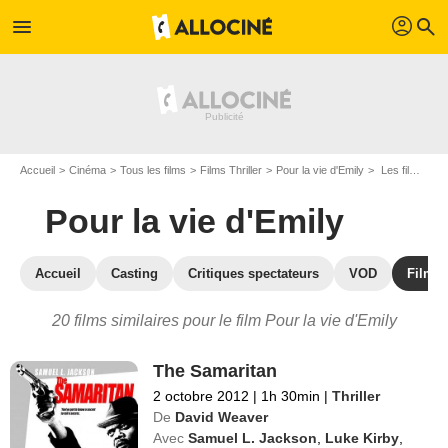
profil
menu
search
Accueil
Cinéma
Tous les films
Films Thriller
Pour la vie d'Emily
Les films similaires à "Pour la vie d'Emily"
Pour la vie d'Emily
Accueil
Casting
Critiques spectateurs
VOD
Films 
20 films similaires pour le film Pour la vie d'Emily
The Samaritan
2 octobre 2012
|
1h 30min
|
Thriller
De
David Weaver
Avec
Samuel L. Jackson
,
Luke Kirby
,