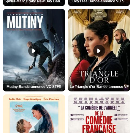
Spider-Man: Brand New Day Bande-annonce VO STFR
L'Odyssée Bande-annonce VO STFR
Mutiny Bande-annonce VO STFR
Le Triangle d'or Bande-annonce VF