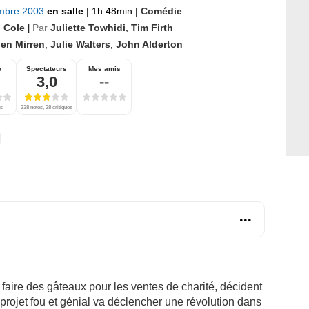
mbre 2003
en salle
|
1h 48min
|
Comédie
l Cole
Par
Juliette Towhidi
,
Tim Firth
|
len Mirren
,
Julie Walters
,
John Alderton
e
Spectateurs
Mes amis
3,0
--
es
338 notes, 28 critiques
aire des gâteaux pour les ventes de charité, décident
projet fou et génial va déclencher une révolution dans