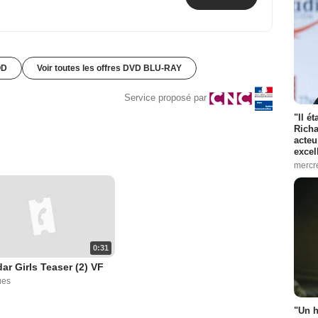
OD
Voir toutes les offres DVD BLU-RAY
Service proposé par
"Il é
Richa
acteu
excel
mercr
0:31
ar Girls Teaser (2) VF
ues
"Un h