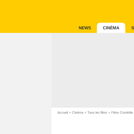
NEWS
CINÉMA
S
Accueil
Cinéma
Tous les films
Films Comédie