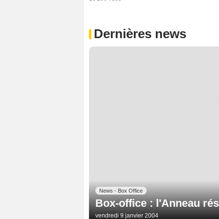
Dernières news
News - Box Office
Box-office : l'Anneau rés
vendredi 9 janvier 2004