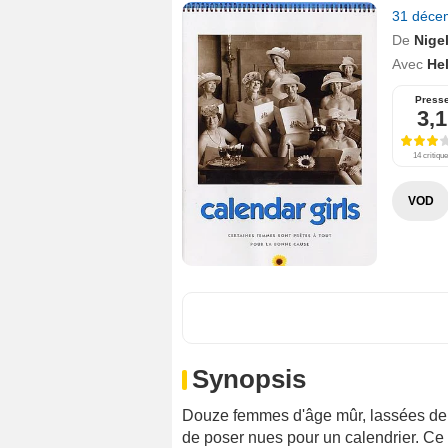
31 déce
De
Nige
Avec
He
Press
3,1
14 critiqu
VOD
Synopsis
Douze femmes d'âge mûr, lassées de f
de poser nues pour un calendrier. Ce 