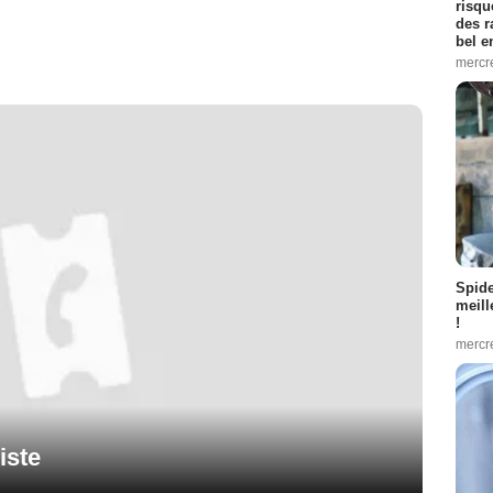
risqu
des r
bel 
mercr
Spid
meill
!
mercr
iste