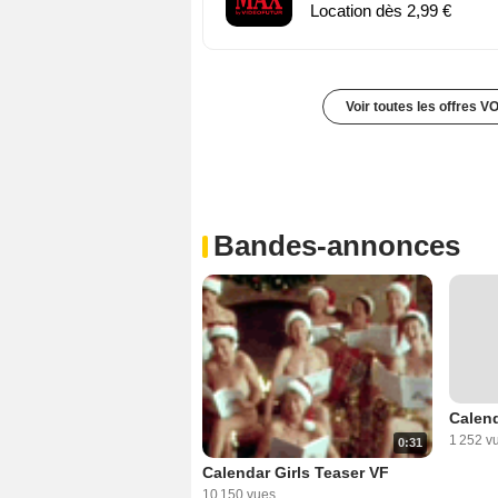
Location dès 2,99 €
Voir toutes les offres V
Bandes-annonces
Calend
1 252 v
0:31
Calendar Girls Teaser VF
10 150 vues