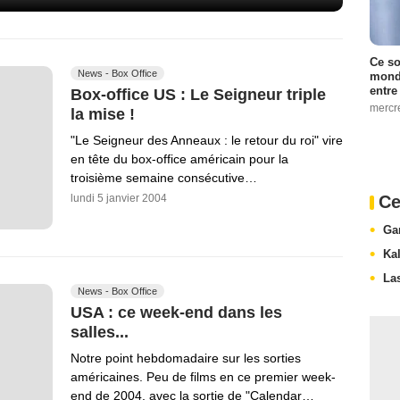
Ce so
News - Box Office
monde
entre
Box-office US : Le Seigneur triple
mercr
la mise !
"Le Seigneur des Anneaux : le retour du roi" vire
en tête du box-office américain pour la
troisième semaine consécutive…
lundi 5 janvier 2004
Ce
Ga
Ka
La
News - Box Office
USA : ce week-end dans les
salles...
Notre point hebdomadaire sur les sorties
américaines. Peu de films en ce premier week-
end de 2004, avec la sortie de "Calendar…