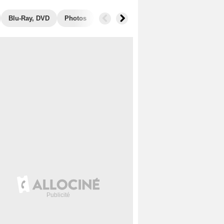
Blu-Ray, DVD
Photos
Secrets de tournage
Box Office