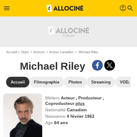
profil
menu
search
Accueil
Stars
Acteurs
Acteur canadien
Michael Riley
Michael Riley
Accueil
Filmographie
Photos
Streaming
VOD, DV
Métiers
Acteur
,
Producteur
,
Coproducteur
plus
Nationalité
Canadien
Naissance
4 février 1962
Age
64
ans