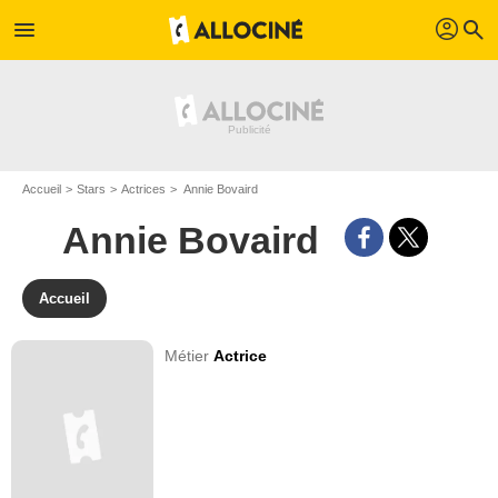
profil
menu
search
Accueil
Stars
Actrices
Annie Bovaird
Annie Bovaird
Accueil
Métier
Actrice