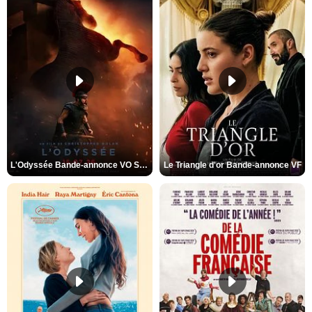
L'Odyssée Bande-annonce VO STFR
Le Triangle d'or Bande-annonce VF