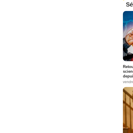
Sé
Retou
scien
depui
vendr