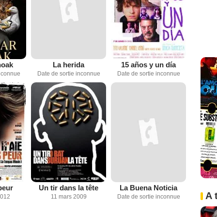
hoak
La herida
15 años y un día
inconnue
Date de sortie inconnue
Date de sortie inconnue
peur
Un tir dans la tête
La Buena Noticia
A 
2012
11 mars 2009
Date de sortie inconnue