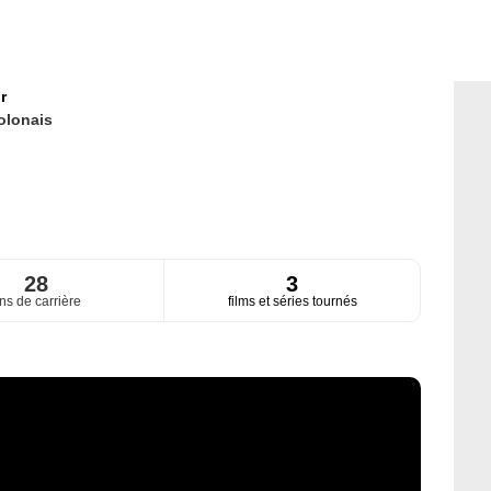
r
olonais
28
3
ns de carrière
films et séries tournés