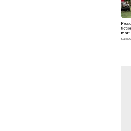
Prése
ficti
mort 
samed