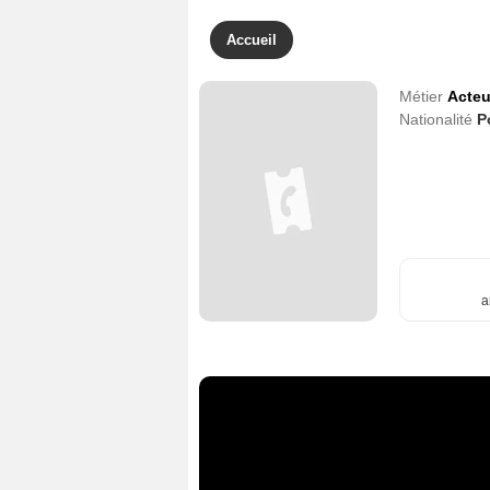
Accueil
Métier
Acteu
Nationalité
P
a