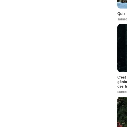
Quiz 
samed
C'est
génia
des f
samed