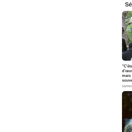
Sé
"C'ét
d'œuv
mais 
souve
samed