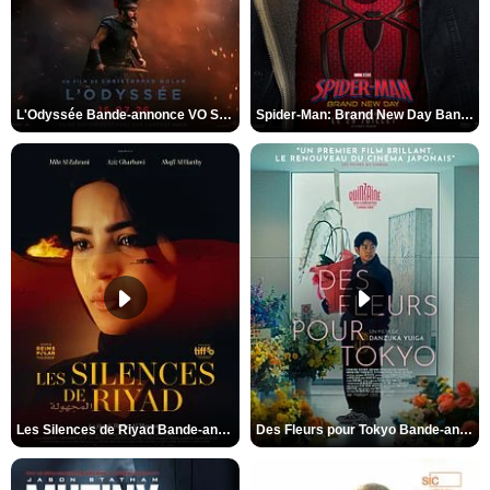
L'Odyssée Bande-annonce VO STFR
Spider-Man: Brand New Day Bande-annonce VO STFR
Les Silences de Riyad Bande-annonce VO STFR
Des Fleurs pour Tokyo Bande-annonce VO STFR