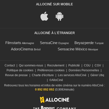
ALLOCINÉ SUR MOBILE
ALLOCINÉ À L'ÉTRANGER
Filmstarts
SensaCine
Beyazperde
Allemagne
Espagne
Turquie
AdoroCinema
Sensacine México
Brésil
Mexique
Contact
|
Qui sommes-nous
|
Recrutement
|
Publicité
|
CGU
|
CGV
|
Politique de cookies
|
Préférences cookies
|
Données Personnelles
|
Revue de presse
|
Charte d'écriture
|
Les services AlloCiné
|
Gérer Utiq
|
©AlloCiné
Retrouvez tous les horaires et infos de votre cinéma sur le numéro AlloCiné :
0 892 892 892
(0,90€/minute)